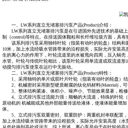
一、LW系列直立无堵塞排污泵产品(Product)介绍：
LW系列直立无堵塞排污泵是在引进国外先进技术的基础上，结
制（control)等特点。在排送固体颗粒和长纤维垃圾方面，具
该系列排污泵采用独特叶轮（指装有动叶的轮盘）结构和新
10米，加上水流经吸水管路带来的沿程损失，实际允许安装高
生的离心力的作用下，叶轮流道里的水被甩向四周，压入蜗壳
水管。叶轮与传统叶轮相比，该泵叶轮采用单流道或双流道形
动搅匀排污泵使泵在运行中无振动。
二、LW系列直立无堵塞排污泵产品(Product)特性：
1、采用独特的单片或双叶片叶轮（指装有动叶的轮盘）结构，大大提
2、机械密封采用新型硬质耐腐的钛化钨材料(Material)，
3、整体结构紧凑、体积小、噪声小、节能效果显著，检修方便，无
4、立式排污泵过流能力强：顺畅的大流道，特殊的叶轮（
原动机的 机械能或其他外部能量传送给液体，使液体能量增加
体。
5、立式排污泵双重密封、双重防护：两重机封串联配置，真
加上水流经吸水管路带来的沿程损失，实际允许安装高度（水
从低处扬到高处或远方。综上所述，离心泵是由于在叶轮的高