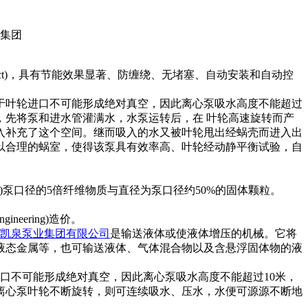
t)，具有节能效果显著、防缠绕、无堵塞、自动安装和自动控
于叶轮进口不可能形成绝对真空，因此离心泵吸水高度不能超过
，先将泵和进水管灌满水，水泵运转后，在 叶轮高速旋转而产
入补充了这个空间。继而吸入的水又被叶轮甩出经蜗壳而进入出
以合理的蜗室，使得该泵具有效率高、叶轮经动静平衡试验，自
uò)泵口径的5倍纤维物质与直径为泵口径约50%的固体颗粒。
ering)造价。
凯泉泵业集团有限公司
是输送液体或使液体增压的机械。它将
 液态金属等，也可输送液体、气体混合物以及含悬浮固体物的液
不可能形成绝对真空，因此离心泵吸水高度不能超过10米，
离心泵叶轮不断旋转，则可连续吸水、压水，水便可源源不断地