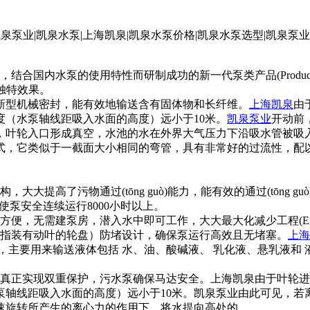
合国内水泵的使用特性而研制成功的新一代泵类产品(Produc
有独特效果。
型机械密封，能有效地输送含有固体物和长纤维。
上海凯泉
由
度（水泵轴线距吸入水面的高度）远小于10米。
凯泉泵业
开动前
，叶轮入口形成真空，水池的水在外界大气压力下沿吸水管被吸
式，它类似于一截面大小相同的弯管，具有非常好的过流性，配
高了污物通过(tōng guò)能力，能有效的通过(tōng g
可使泵安全连续运行8000小时以上。
需建泵房，潜入水中即可工作，大大最大化减少工程(Engine
指装有动叶的轮盘）防堵设计，确保泵运行高效且无堵塞。
上海
，主要用来输送液体包括 水、油、酸碱液、 乳化液、悬乳液和
正实现双重保护，污水泵确保马达安全。上海凯泉由于叶轮进口
泵轴线距吸入水面的高度）远小于10米。凯泉泵业由此可见，若
速旋转所产生的离心力的作用下，将水提向高处的。