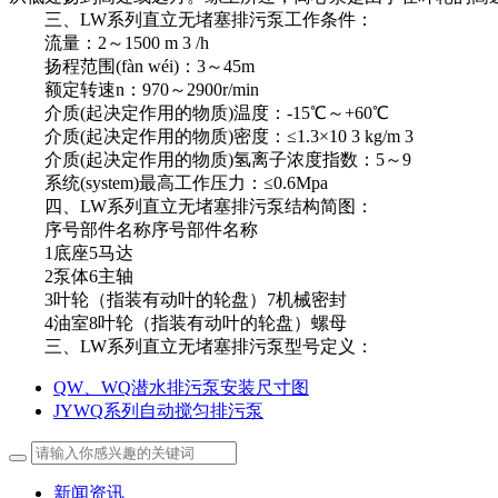
三、LW系列直立无堵塞排污泵工作条件：
流量：2～1500 m 3 /h
扬程范围(fàn wéi)：3～45m
额定转速n：970～2900r/min
介质(起决定作用的物质)温度：-15℃～+60℃
介质(起决定作用的物质)密度：≤1.3×10 3 kg/m 3
介质(起决定作用的物质)氢离子浓度指数：5～9
系统(system)最高工作压力：≤0.6Mpa
四、LW系列直立无堵塞排污泵结构简图：
序号部件名称序号部件名称
1底座5马达
2泵体6主轴
3叶轮（指装有动叶的轮盘）7机械密封
4油室8叶轮（指装有动叶的轮盘）螺母
三、LW系列直立无堵塞排污泵型号定义：
QW、WQ潜水排污泵安装尺寸图
JYWQ系列自动搅匀排污泵
新闻资讯