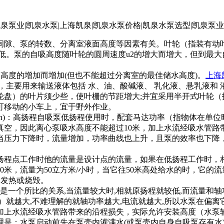
泵的转数、分离室液面高度等因素有关。叶轮（指装有动叶的轮
低。泵的自吸高度随叶轮的圆周速度u2的增大而增大，但到最
储水高度的增加而增加(但也不能超过分离室的最佳储水高度)。
上海
，主要用来输送液体包括 水、油、酸碱液、 乳化液、悬乳液和
盘）的叶片须少些，使叶栅的节距增大;并宜采用半开式叶轮（
可移动的小车上，宜于野外作业。
Emerson)：高扬程自吸泵低扬程使用时，配套马达功率（指物体
真空，因此离心泵吸水高度不能超过10米，加上水流经吸水管路
压力下降时，流量增加，功率曲线也上升，且泵的效率也下降，因此
程点工作时他的流量是设计点的流量，如果在低扬程工作时，相
米，流量为50立方米/小时，当它往50米高处给水的时，它的流
会发热或烧毁。
一个所比的关系,当流量较大时,相就原扬程就较低,而流量和
）就越大,不难理解的就轴功率越大,电流就越大,所以水泵在偏
加上水流经吸水管路带来的沿程损失，实际允许安装高度（水泵轴
：水泵启动前先在泵壳内灌满水(或泵壳内自身自吸泵存有水)