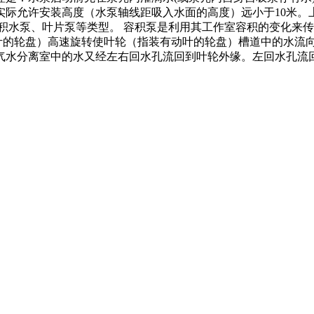
实际允许安装高度（水泵轴线距吸入水面的高度）远小于10米。
积水泵、叶片泵等类型。 容积泵是利用其工作室容积的变化来传
动叶的轮盘）高速旋转使叶轮（指装有动叶的轮盘）槽道中的水流
气水分离室中的水又经左右回水孔流回到叶轮外缘。左回水孔流
。