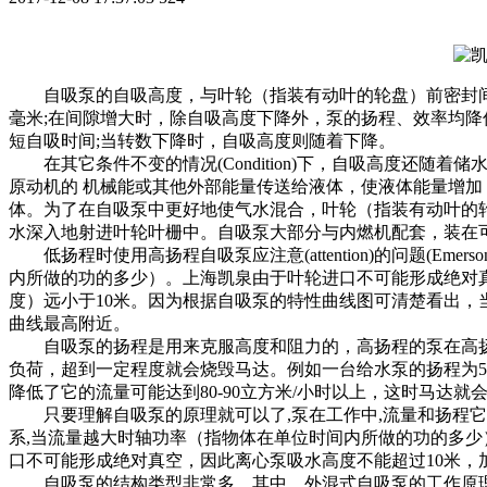
自吸泵的自吸高度，与叶轮（指装有动叶的轮盘）前密封间隙、
毫米;在间隙增大时，除自吸高度下降外，泵的扬程、效率均降
短自吸时间;当转数下降时，自吸高度则随着下降。
在其它条件不变的情况(Condition)下，自吸高度还随着
原动机的 机械能或其他外部能量传送给液体，使液体能量增加
体。为了在自吸泵中更好地使气水混合，叶轮（指装有动叶的轮
水深入地射进叶轮叶栅中。自吸泵大部分与内燃机配套，装在
低扬程时使用高扬程自吸泵应注意(attention)的问题(
内所做的功的多少）。上海凯泉由于叶轮进口不可能形成绝对
度）远小于10米。因为根据自吸泵的特性曲线图可清楚看出，当
曲线最高附近。
自吸泵的扬程是用来克服高度和阻力的，高扬程的泵在高扬
负荷，超到一定程度就会烧毁马达。例如一台给水泵的扬程为50
降低了它的流量可能达到80-90立方米/小时以上，这时马达就
只要理解自吸泵的原理就可以了,泵在工作中,流量和扬程它是
系,当流量越大时轴功率（指物体在单位时间内所做的功的多少
口不可能形成绝对真空，因此离心泵吸水高度不能超过10米，
自吸泵的结构类型非常多，其中，外混式自吸泵的工作原理是