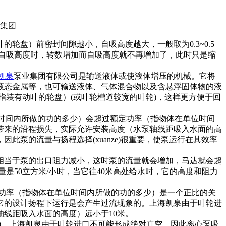
盘）前密封间隙越小，自吸高度越大，一般取为0.3~0.5
大自吸高度时，转数增加而自吸高度就不再增加了，此时只是缩
凯泉
泵业集团有限公司是输送液体或使液体增压的机械。它将
 液态金属等，也可输送液体、气体混合物以及含悬浮固体物的液
指装有动叶的轮盘）(或叶轮槽道较宽的叶轮)，这样更方便于回
在单位时间内所做的功的多少）会超过额定功率（指物体在单位时间
带来的沿程损失，实际允许安装高度（水泵轴线距吸入水面的高
泵的流量与扬程选择(xuanze)很重要，使泵运行在其效率
当于泵的出口阻力减小，这时泵的流量就会增加，马达就会超
量是50立方米/小时，当它往40米高处给水时，它的高度和阻力
轴功率（指物体在单位时间内所做的功的多少）是一个正比的关
离它的设计扬程下运行是会产生过流现象的。上海凯泉由于叶轮进
线距吸入水面的高度）远小于10米。
。上海凯泉由于叶轮进口不可能形成绝对真空，因此离心泵吸