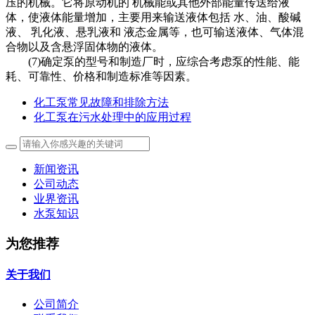
压的机械。它将原动机的 机械能或其他外部能量传送给液
体，使液体能量增加，主要用来输送液体包括 水、油、酸碱
液、 乳化液、悬乳液和 液态金属等，也可输送液体、气体混
合物以及含悬浮固体物的液体。
(7)确定泵的型号和制造厂时，应综合考虑泵的性能、能
耗、可靠性、价格和制造标准等因素。
化工泵常见故障和排除方法
化工泵在污水处理中的应用过程
新闻资讯
公司动态
业界资讯
水泵知识
为您推荐
关于我们
公司简介