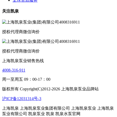
全球售后服务
关注凯泉
授权代理商微信询价
授权代理商微信询价
上海凯泉泵业销售热线
4008-316-911
周一至周五 09：00-17：00
版权所有 Copyright(C)2012-2026 上海凯泉泵业品牌站
沪ICP备12031314号-3
上海凯泉
上海凯泉泵业集团有限公司
上海凯泉泵业
上海凯泉
泵业有限公司 凯泉泵业
凯泉 凯泉水泵官网