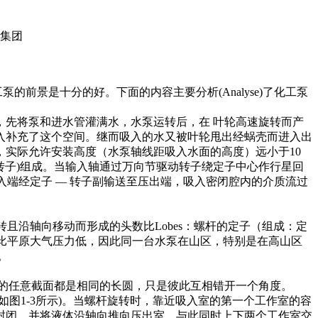
的前景是十分的好。下面的内容主要分析(Analyse)了化工泵
，先将泵和进水管灌满水，水泵运转后，在 叶轮高速旋转而产
入补充了这个空间。继而吸入的水又被叶轮甩出经蜗壳而进入出
，实际允许安装高度（水泵轴线距吸入水面的高度）远小于10
转子)组成。当输入轴通过万向节驱动转子绕定子中心作行星回
入端经定子 — 转子副输送至压出端，吸入密闭腔内的介质流过
沿轴向移动而形成的头数比Lobes：螺杆的定子（组成：定
山区比平原大气压力低，因此同一台水泵在山区，特别是在高山区
。
的任意截面都是相同的长圆，只是彼此互相错开一个角度。
1-3所示)。当螺杆旋转时，靠近吸入室的第一个工作室的容
封闭，并将液体沿轴向推向压出室。与此同时上下两个工作室交