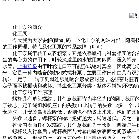
化工泵的简介
化工泵
今天我为大家讲解(jiǎng jiě)一下化工泵的网站内容，
的工作原理、特点及化工泵的常见故障（fault）。
化工泵属于转子式容积泵，它是依靠螺杆与衬套相互啮合在
生的离心力的作用下，叶轮流道里的水被甩向四周，压入蜗壳
水管。
上海凯泉
由于叶轮进口不可能形成绝对真空，因此离心泵
米。它是一种内啮合的密闭式螺杆泵，主要工作部件由具有双头
转时，定子 — 转子副就连续地啮合形成密封腔，这些密封腔
定子而不被搅动和破坏。博生化工泵分类：整体不锈钢(不锈耐
化工泵的工作原理
螺杆具有单头螺纹，其任意截面皆为半径为R的圆，截面的中
子铁芯、定子绕组和机座）的头数T1比转子的头数T2多一个，
安装时，其安装高度应降低，否则也不能吸上水来。他们的比值成为
头数比越多，螺杆泵的输出扭矩越大，转速越低。反之，输
衬套内表面具有双螺纹，其任意截面为一长圆，两端是半径为
螺杆装入衬套后，螺杆表面与衬套内螺纹表面之间形成一个个
积逐渐增大，形成负压，在压差的作用下液体被吸入工作室。