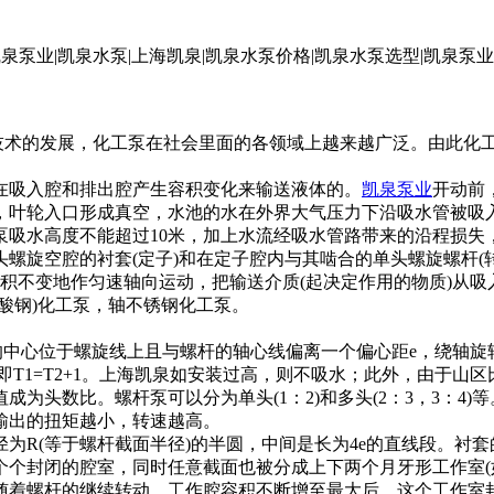
随着技术的发展，化工泵在社会里面的各领域上越来越广泛。由此化工泵
吸入腔和排出腔产生容积变化来输送液体的。
凯泉泵业
开动前
，叶轮入口形成真空，水池的水在外界大气压力下沿吸水管被吸
吸水高度不能超过10米，加上水流经吸水管路带来的沿程损失
螺旋空腔的衬套(定子)和在定子腔内与其啮合的单头螺旋螺杆(
容积不变地作匀速轴向运动，把输送介质(起决定作用的物质)从吸
酸钢)化工泵，轴不锈钢化工泵。
心位于螺旋线上且与螺杆的轴心线偏离一个偏心距e，绕轴旋转且
即T1=T2+1。上海凯泉如安装过高，则不吸水；此外，由于
头数比。螺杆泵可以分为单头(1：2)和多头(2：3，3：4)等
出的扭矩越小，转速越高。
R(等于螺杆截面半径)的半圆，中间是长为4e的直线段。衬套
封闭的腔室，同时任意截面也被分成上下两个月牙形工作室(如图
随着螺杆的继续转动，工作腔容积不断增至最大后，这个工作室