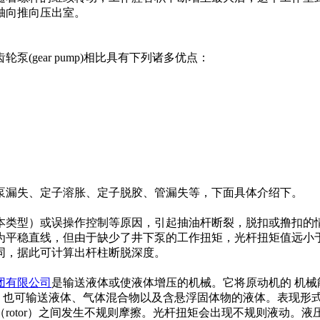
轴向推向压出室。
ear pump)相比具有下列诸多优点：
漏失、定子溶胀、定子脱胶、管漏失等，下面具体介绍下。
）或误操作控制等原因，引起抽油杆断裂，脱扣或撸扣的情况(Co
为平稳直线，但由于缺少了井下泵的工作扭矩，光杆扭矩值远小
同，据此可计算出杆柱断脱深度。
团有限公司
是输送液体或使液体增压的机械。它将原动机的 机
等，也可输送液体、气体混合物以及含悬浮固体物的液体。表现形
rotor）之间发生不规则摩擦。光杆扭矩会出现不规则液动。