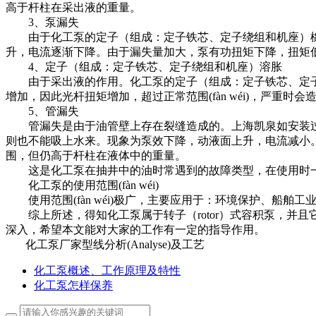
高于杆柱在采出液的重量。
3、泵漏失
由于化工泵的定子（组成：定子铁芯、定子绕组和机座）橡胶(
升，电流逐渐下降。由于漏失量加大，泵有功扭矩下降，扭矩
4、定子（组成：定子铁芯、定子绕组和机座）溶胀
由于采出液的作用。化工泵的定子（组成：定子铁芯、定子绕
增加，因此光杆扭矩增加，超过正常范围(fàn wéi)，严重时
5、管漏失
管漏失是由于油管壁上存在裂缝造成的。上海凯泉如安装过
则也不能吸上水来。现象为泵效下降，动液面上升，电流减小
围，但仍高于杆柱在液体中的重量。
这是化工泵在抽井中的油时常遇到的故障类型，在使用时一定要注意(
化工泵的使用范围(fàn wéi)
使用范围(fàn wéi)极广，主要应用于：环境保护、船
综上所述，得知化工泵属于转子（rotor）式容积泵，并且它与活
深入，希望本文能对大家的工作有一定的指导作用。
化工泵厂家型线分析(Analyse)及工艺
化工泵概述、工作原理及特性
化工泵怎样保养