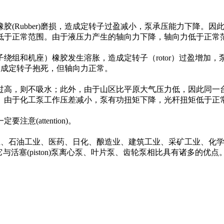
Rubber)磨损，造成定转子过盈减小，泵承压能力下降。因
低于正常范围。由于液压力产生的轴向力下降，轴向力低于正常范
组和机座）橡胶发生溶胀，造成定转子（rotor）过盈增加，
会造成定转子抱死，但轴向力正常。
高，则不吸水；此外，由于山区比平原大气压力低，因此同一台
。由于化工泵工作压差减小，泵有功扭矩下降，光杆扭矩低于正
attention)。
舶工业、石油工业、医药、日化、酿造业、建筑工业、采矿工业、化
塞(piston)泵离心泵、叶片泵、齿轮泵相比具有诸多的优点。通