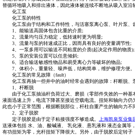
替循环地吸入和排出液体，因此液体被连续不断地从吸入室沿
化工泵
化工泵的特性
化工泵由于结构和工作特性，与活塞泵离心泵、叶片泵、齿轮泵(g
1、能输送高固体包含比重的介质;
2、流量均匀压力稳定，低转速时更为明显;
3、流量与泵的转速成正比，因而具有良好的变量调节性;
4、一泵多用可以输送不同粘度的介质(起决定作用的物质);
5、泵的安装位置可以任意倾斜;
6、适合输送敏感性物品和易受离心力等破坏的物品;
7、体积小，重量轻、噪声低，结构简单，维护修理方便。
化工泵的常见故障（fault）
化工泵再抽一些井中的油时经常会遇到的故障：杆断脱、泵
1、杆断脱
由于化工泵抽油杆负荷过大、磨损（零部件失效的一种基本类型
液面迅速上升，电流下降甚至接近空载电流。扭矩和轴向力仍
此也小于正常范围，根据断脱部位，杆柱自重产生的轴向力不
2、定子脱胶
定子脱胶是由于定子粘接强度不够造成。
上海凯泉泵业集
送液体包括 水、油、酸碱液、 乳化液、悬乳液和 液态金属
有功扭矩为零，光杆扭矩下降很大。另外，由于脱胶后定转子（