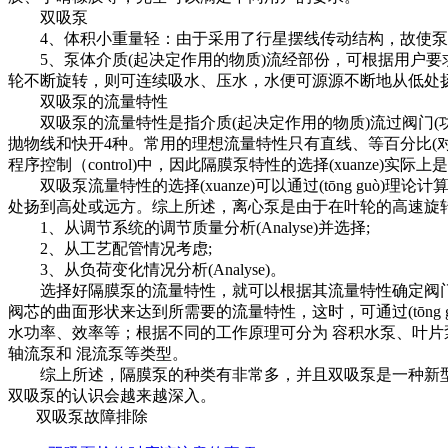
双吸泵
4、体积小重量轻：由于采用了行星摆线传动结构，故使泵
5、泵体介质(起决定作用的物质)流经部份，可根据用户要
轮不断旋转，则可连续吸水、压水，水便可源源不断地从低处
双吸泵的流量特性
双吸泵的流量特性是指介质(起决定作用的物质)流过阀门(功
抛物线和快开4种。常用的理想流量特性只有直线、等百分比(
程序控制（control)中，因此隔膜泵特性的选择(xuanze)
双吸泵流量特性的选择(xuanze)可以通过(tōng gu
处扬到高处或远方。综上所述，离心泵是由于在叶轮的高速旋
1、从调节系统的调节质量分析(Analyse)并选择;
2、从工艺配管情况考虑;
3、从负荷变化情况分析(Analyse)。
选择好隔膜泵的流量特性，就可以根据其流量特性确定阀门阀
阀芯的曲面形状来达到所需要的流量特性，这时，可通过(tōng
水功率、效率等；根据不同的工作原理可分为 容积水泵、叶片
轴流泵和 混流泵等类型。
综上所述，隔膜泵的种类有非常多，并且双吸泵是一种新型
双吸泵的认识会越来越深入。
双吸泵故障排除