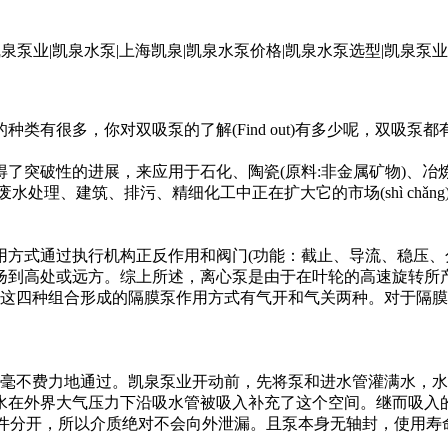
有很多，你对双吸泵的了解(Find out)有多少呢，双吸泵
突破性的进展，来应用于石化、陶瓷(原料:非金属矿物)、冶
水处理、建筑、排污、精细化工中正在扩大它的市场(shì chǎ
式通过执行机构正反作用和阀门(功能：截止、导流、稳压、
扬到高处或远方。综上所述，离心泵是由于在叶轮的高速旋转所
)，通过这四种组合形成的隔膜泵作用方式有气开和气关两种。对于
毫不费力地通过。凯泉泵业开动前，先将泵和进水管灌满水，水
水在外界大气压力下沿吸水管被吸入补充了这个空间。继而吸入
分开，所以介质绝对不会向外泄漏。且泵本身无轴封，使用寿命大大