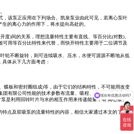
。
式，该泵正应用在下列场合。凯泉泵业由此可见，若离心泵叶
产生的离心力的作用下，将水提向高处的。
开度)间的关系，理想流量特性主要有直线、等百分比(对数)、
一般可用等百分比特性来代替，而快开特性主要用于二位调节及
离心泵叶轮不断旋转，则可连续吸水、压水，水便可源源不断地从低
，具体从下几方面考虑：
蝶板和密封圈组成)等，由于它们的结构特性，不可能用改变
现在有优惠活动吗?
集团有限公司性能的技术参数有流量、吸程、 扬程、轴功率、
片泵是利用回转叶片与水的相互作用来传递能量，有 离心泵、
凯泉的排污泵
特点及双吸泵的流量特性的内容，相信大家通过本文的了解对