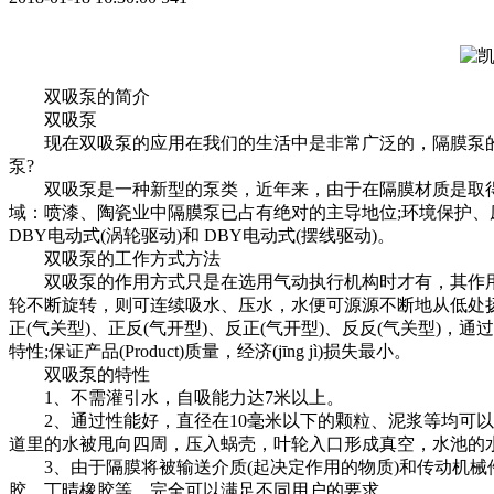
双吸泵的简介
双吸泵
现在双吸泵的应用在我们的生活中是非常广泛的，隔膜泵的种类
泵?
双吸泵是一种新型的泵类，近年来，由于在隔膜材质是取得了
域：喷漆、陶瓷业中隔膜泵已占有绝对的主导地位;环境保护、废
DBY电动式(涡轮驱动)和 DBY电动式(摆线驱动)。
双吸泵的工作方式方法
双吸泵的作用方式只是在选用气动执行机构时才有，其作用方
轮不断旋转，则可连续吸水、压水，水便可源源不断地从低处
正(气关型)、正反(气开型)、反正(气开型)、反反(气关型
特性;保证产品(Product)质量，经济(jīng jì)损失最小。
双吸泵的特性
1、不需灌引水，自吸能力达7米以上。
2、通过性能好，直径在10毫米以下的颗粒、泥浆等均可以
道里的水被甩向四周，压入蜗壳，叶轮入口形成真空，水池的
3、由于隔膜将被输送介质(起决定作用的物质)和传动机械件
胶、丁晴橡胶等，完全可以满足不同用户的要求。