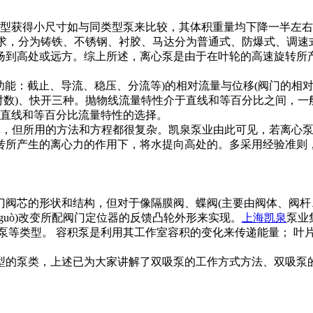
型获得小尺寸如与同类型泵来比较，其体积重量均下降一半左右
求，分为铸铁、不锈钢、衬胶、马达分为普通式、防爆式、调速
扬到高处或远方。综上所述，离心泵是由于在叶轮的高速旋转所
能：截止、导流、稳压、分流等)的相对流量与位移(阀门的相对
对数)、快开三种。抛物线流量特性介于直线和等百分比之间，
实际上是直线和等百分比流量特性的选择。
ò)理论计算，但所用的方法和方程都很复杂。凯泉泵业由此可见，若
转所产生的离心力的作用下，将水提向高处的。多采用经验准则
芯的形状和结构，但对于像隔膜阀、蝶阀(主要由阀体、阀杆、
 guò)改变所配阀门定位器的反馈凸轮外形来实现。
上海凯泉
泵业
泵等类型。 容积泵是利用其工作室容积的变化来传递能量； 叶
的泵类，上述已为大家讲解了双吸泵的工作方式方法、双吸泵的