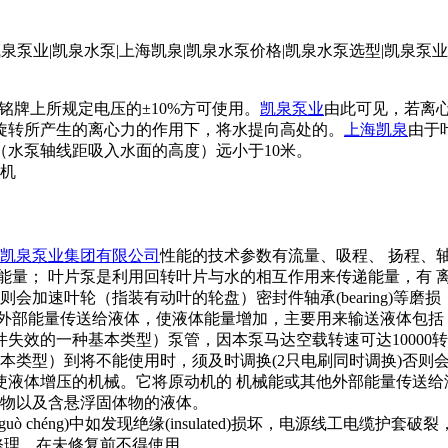
泵铭牌上所规定电压的±10%方可使用。
凯泉泵业
由此可见，若离
旋转所产生的离心力的作用下，将水提向高处的。
上海凯泉
由于
水泵轴线距吸入水面的高度）远小于10米。
机
凯泉泵业集团有限公司
性能的技术参数有流量、吸程、 扬程、
能量； 叶片泵是利用回转叶片与水的相互作用来传递能量，有 离
加速叶轮（指装有动叶的轮盘）密封件轴承(bearing)等磨
外部能量传送给液体，使液体能量增加，主要用来输送液体包括 
效的一种基本类型）泵管，因本泵马达空载转速可达10000转
型）到将不能使用时，须及时调换(2只电刷同时调换)否则会
液体增压的机械。它将原动机的 机械能或其他外部能量传送给
合物以及含悬浮固体物的液体。
guò chéng)中如发现绝缘(insulated)损坏，电源线工电
行修理。在未修复前不得使用。