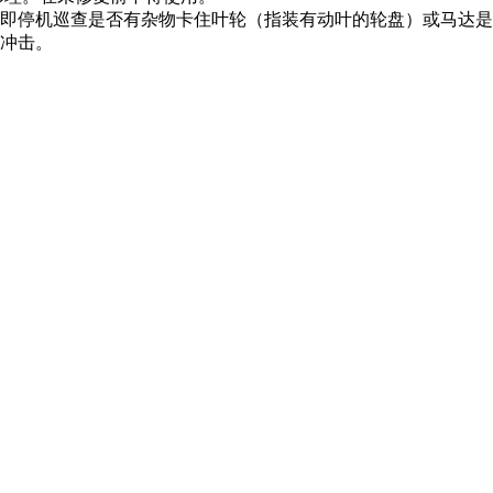
机巡查是否有杂物卡住叶轮（指装有动叶的轮盘）或马达是否发
冲击。