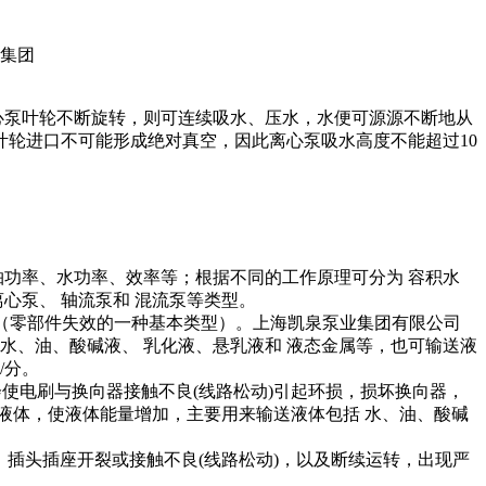
心泵叶轮不断旋转，则可连续吸水、压水，水便可源源不断地从
叶轮进口不可能形成绝对真空，因此离心泵吸水高度不能超过10
轴功率、水功率、效率等；根据不同的工作原理可分为 容积水
心泵、 轴流泵和 混流泵等类型。
损（零部件失效的一种基本类型）。上海凯泉泵业集团有限公司
水、油、酸碱液、 乳化液、悬乳液和 液态金属等，也可输送液
/分。
使电刷与换向器接触不良(线路松动)引起环损，损坏换向器，
液体，使液体能量增加，主要用来输送液体包括 水、油、酸碱
缆护套破裂，插头插座开裂或接触不良(线路松动)，以及断续运转，出现严