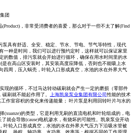
uct)，非常受消费者的喜爱，那么对于一些不太了解(Find
家用排污泵具有舒适、全安、稳定、节水、节电、节气等特性，现代
种是温度，还有一种是时间，我们可以进行预约定时，这样就可以保证家里
了设定的数值，排污泵就会开始进行循环，确保在用水时间里的水
别是在高山区安装时，其安装高度应降低，否则也不能吸上水
甩向四周，压入蜗壳，叶轮入口形成真空，水池的水在外界大气
化来实现的循环，不过马达转动碳刷就会产生一定的磨损（零部件
，碳刷就不能起作用了。
上海凯泉泵业集团有限公司
性能的技术
其工作室容积的变化来传递能量； 叶片泵是利用回转叶片与水的
(xuanze)的类型，它是利用无刷的直流电机和叶轮组成的，电
就会导致(cause)电机渗水，有烧坏的可能性。凯泉泵业开动
，叶轮入口形成真空，水池的水在外界大气压力下沿吸水管被
程、 扬程、轴功率、水功率、效率等；根据不同的工作原理