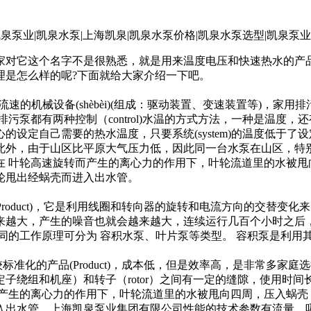
个名字不是很熟悉，就是用来温度电压和快速热水的产品(Prod
原理是怎么样的呢?下面就给大家介绍一下吧。
及流速的机械设备(shèbèi)(组成：驱动装置、变速装置等)，
n)下，家用排污泵都有两种控制（control)水温的方式方法，一
设定自己需要的热水温度，只要系统(system)的温度低于
此外，由于山区比平原大气压力低，因此同一台水泵在山区，特
在 叶轮高速旋转而产生的离心力的作用下，叶轮流道里的水被
轮甩出经蜗壳而进入出水管。
oduct)，它是利用线圈和转向器的旋转和电流方向的交替变
来越大，产生的噪音也就会越来越大，连续运行几百个小时之后
同的工作原理可分为 容积水泵、叶片泵等类型。 容积泵是利用
的产品(Product)，成本低，但是效率高，是非常多家庭选择
绕组和机座）和转子（rotor）之间有一定的缝隙，使用时间长了
而产生的离心力的作用下，叶轮流道里的水被甩向四周，压入蜗壳
入出水管。上海凯泉泵业集团有限公司性能的技术参数有流量、吸