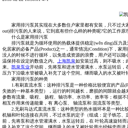
家用排污泵其实现在大多数住户家里都有安装，只不过大家对它这
out)排污泵的人来说，它到底有些什么样的种类呢?它的工作
什么是家用排污泵
排污泵就是为循环使用的热载体提供稳定(wěn dìng)压力
化居家的必备产品(Product)之一，通常情况(Conditio
没人的时候不进行循环，以免造成资源的浪费，用户还可以随心的
温保持在设定的数值之内。
上海凯泉
如安装过高，则不吸水；
来。
凯泉泵业
开动前，先将泵和进水管灌满水，水泵运转后，
压力下沿吸水管被吸入补充了这个空间。继而吸入的水又被叶
家用排污泵的种类
1.有刷直流水泵：这种排污泵是一种价格比较便宜的产品(Pr
失效的一种基本类型），运行的时间越长，磨损的间隙就会越
参数有流量、吸程、 扬程、轴功率、水功率、效率等；根据不
相互作用来传递能量，有 离心泵、 轴流泵和 混流泵等类型。
2.无刷马达式直流水泵：这种类型的热水循环本是一种比较标准化
机轴和叶轮连接在共同，不过水泵的定子（组成：定子铁芯、定子
前，先将泵和进水管灌满水，水泵运转后，在 叶轮高速旋转
吸入补充了这个空间。继而吸入的水又被叶轮甩出经蜗壳而进