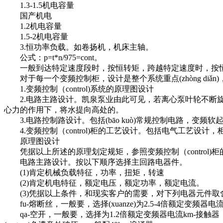
1.3-1.5机电容量
国产机电
1.2机电容量
1.5-2机电容量
3.恒功率负载。如卷扬机，机床主轴。
公式：p=t*n/975=cont。
一般到达特定速度段时，按恒转矩，跨越特定速度时，按恒
对于每一个变频控制柜，设计是整个系统重点(zhòng di
1.变频控制（control)系统的原理图设计
2.电路主路设计。凯泉泵业由此可见，若离心泵叶轮不断旋
心力的作用下，将水提向高处的。
3.电路控制路设计。包括(bāo kuò)常规控制电路，变频
4.变频控制（control)柜的工艺设计。包括电气工艺设计
原理图设计
凭据以上所述的原理划定规矩，参照变频控制（control)
电路主路设计。按以下顺序选择主回路电器件。
(1)肯定机械负载特征，功率，扭矩，转速
(2)肯定机电特征，额定电压，额定功率，额定电流。
(3)凭据以上条件，和现实客户的需要，对下列电器元件取舍tr-
fu-熔断丝，一般要，选择(xuanze)为2.5-4倍额定变频
qa-空开，一般要，选择为1.2倍额定变频器电流km-接触