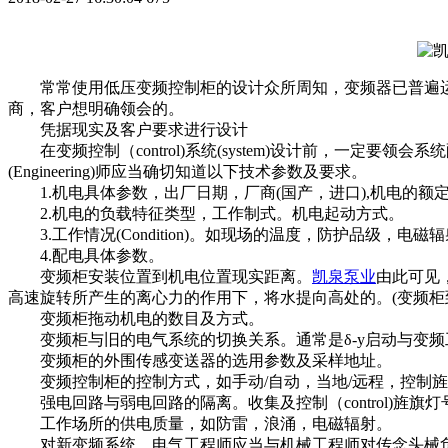
常常使用低压变频控制柜的设计众所周知，变频器已普遍运用各行
商，客户想明确领会的。
凭据现实及客户要求进行设计
在变频控制（control)系统(system)设计前，一定
(Engineering)师应当确切知道以下技术参数及要求。
1.机电具体参数，出厂日期，厂商(国产，进口),机电的额
2.机电的负载特征类型，工作制式。机电起动方式。
3.工作情况(Condition)。如现场的温度，防护品级，电
4.配电具体参数。
变频柜安装位置到机电位置现实距离。
凯泉泵业
由此可见
高速旋转所产生的离心力的作用下，将水提向高处的。(变频柜
变频柜拖动机电的数目及方式。
变频柜与旧的电气系统的切换关系。通常是δ-y启动与变频
变频柜的外围传感变送器的选用参数及采样地址。
变频控制柜的控制方式，如手动/自动，当地/远程，控制旌
强电回路与弱电回路的隔离。收集及控制（control)旌旗灯
工作场所的供电质量，如防雷，浪涌，电磁辐射。
对新变频系统，电气工程师应当与机械工程师对传念头械负