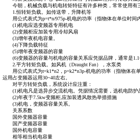
今朝，机械负载与机电转矩特征有许多种类，常常使用有
1.恒转矩负载。如传送带，升降机等
用公式表式为p=t*n/975p-机电的功率（指物体在单位时
(1)机电应选变频器专用机电
(2)变频柜应加装专用冷却风扇
(3)增年夜机电容量。
(4)下降负载特征
(5)增年夜变频器的容量
(6)变频器的容量与机电的容量关系应凭据品牌，通常是1.1~
2.平方转矩负载。如风机（Draught Fan），水泵类
用公式表式为t=k1*n2，p=k2*n3p-机电的功率（指物
运用占变频器运用30~40左右。
对平方转矩负载，系统设计应注重：
(1)机电凡是选异步交流机电。凭据情况需要，选机电防护
(2)年夜于7.5kw变频柜,应加装透风散热举措措施
(3)机电，变频器容量关系。
关系系数
国外变频器容量
国产变频器容量
国外机电容量
相等相当机电容量