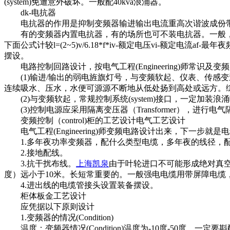
(system)免遭意外破坏。一般配40kva浪涌器。
dk-电抗器
电抗器的作用是抑制变频器输进输出电流重高次谐波成份带来的不
有的变频器内置电抗器，有的场所也可不装电抗器。一般，
下面公式计较l=(2~5)v/6.18*f*iv-额定电压vi-额定
摆设。
电路控制回路设计，按电气工程(Engineering)师常识及
(1)输进/输出的弱电旌旗灯号，与变频软起、仪表、传感
连续吸水、压水，水便可源源不断地从低处扬到高处或远方。
(2)与变频软起，常规控制系统(system)接口，一定加装浪
(3)控制电源应采用隔离变压器（Transformer），进行电气
变频控制（control)柜的工艺设计电气工艺设计
电气工程(Engineering)师变频电路设计出来，下一步就
1.多年夜功率变频器，配什么类型电缆，多年夜的线径，配
2.接地配线。
3.抗干扰布线。
上海凯泉
由于叶轮进口不可能形成绝对真
度）远小于10米。长短常重要的。一般强电电缆用带屏障电缆，
4.进出线的电缆管接头设置装备摆设。
柜体板金工艺设计
应凭据以下原则设计
1.变频器的情况(Condition)
温度：变频器情况(Condition)温度为-10度-50度，一定