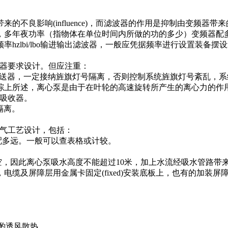
良影响(influence)，而滤波器的作用是抑制由变频器带
多年夜功率（指物体在单位时间内所做的功的多少）变频器配多
电流af-最年夜频率hzlbi/lbo输进输出滤波器，一般应凭据频率进行
变频器要求设计。但应注重：
变送器，一定接纳旌旗灯号隔离，否则控制系统旌旗灯号紊乱，
综上所述，离心泵是由于在叶轮的高速旋转所产生的离心力的作
涌吸收器。
隔离。
是电气工艺设计，包括：
多远。一般可以查表格或计较。
空，因此离心泵吸水高度不能超过10米，加上水流经吸水管路带
电缆及屏障层用金属卡固定(fixed)安装底板上，也有的加装屏
要斟酌透风散热。