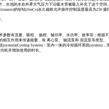
空，水池的水在外界大气压力下沿吸水管被吸入补充了这个空间
择(xuanze)的钐钴(SmCo)永久磁铁允许操作控制温度最高为250 摄
件。
术参数有流量、吸程、 扬程、轴功率、水功率、效率等；根据不
相互作用来传递能量，有 离心泵、 轴流泵和 混流泵等类型。
)(Cooling System)：泵内一体的冷却循环系统(system
降低功耗并增加使用的时长。