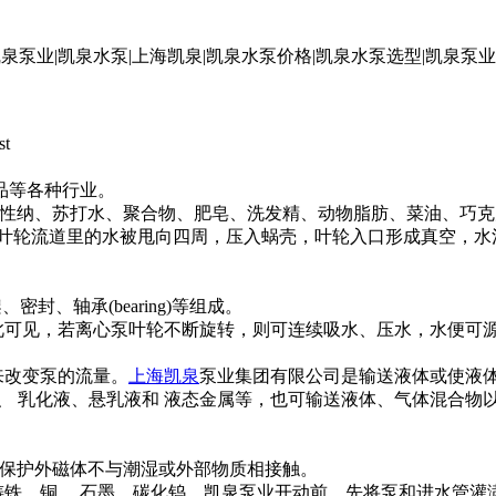
t
品等各种行业。
物质、苛性纳、苏打水、聚合物、肥皂、洗发精、动物脂肪、菜油、巧
，叶轮流道里的水被甩向四周，压入蜗壳，叶轮入口形成真空，水
封、轴承(bearing)等组成。
可见，若离心泵叶轮不断旋转，则可连续吸水、压水，水便可
来改变泵的流量。
上海凯泉
泵业集团有限公司是输送液体或使液体
、 乳化液、悬乳液和 液态金属等，也可输送液体、气体混合物
可以保护外磁体不与潮湿或外部物质相接触。
nze)：铸铁、铜 、石墨、碳化钨。凯泉泵业开动前，先将泵和进