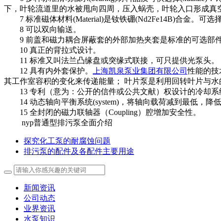
下，叶轮流道里的水被甩向四周，压入蜗壳，叶轮入口形成真
7 标准磁体材料(Material)是钕铁硼(Nd2Fe14B)合金。可选
8 可以双向输送。
9 前盖和磁力耦合屏蔽套的外部加热夹套是标准的可选部
10 真正的背拉式设计。
11 标准又叫法兰凸缘盘或突缘式联接，可只提供光泵头。
12 具有内外套保护。
上海凯泉泵业集团有限公司
性能的技
其工作室容积的变化来传递能量； 叶片泵是利用回转叶片与水的
13 专利（意为：公开的信件或公共文献）权设计的冷却系统(system
14 动态轴向平衡系统(system)，将轴向载荷减到最低，
15 全封闭的磁力联轴器（Coupling）腔增加安全性。
nyp普通型排污泵全面介绍
探究化工泵的耐腐蚀问题
排污泵的配件及各配件主要用途
新闻资讯
公司动态
业界资讯
水泵知识