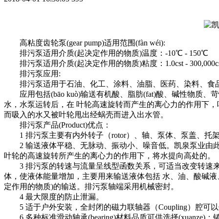
高粘度齿轮泵(gear pump)适用范围(fàn wéi):
排污泵适用介质(起决定作用的物质)温度：-10℃ - 150℃
排污泵适用介质(起决定作用的物质)粘度：1.0cst - 300,000cs
排污泵应用:
排污泵适用于石油、化工、涂料、油脂、医药、染料、食
应用包括(bāo kuò)输送有机酸、脂肪(fat)酸、碱性
水，水泵运转后，在 叶轮高速旋转而产生的离心力的作用下
而吸入的水又被叶轮甩出经蜗壳而进入出水管。
排污泵产品(Product)优点：
1 排污泵主要有内外转子（rotor）、轴、泵体、泵盖、托架、密
2 输送液体平稳、无脉动、振动小、噪音低。凯泉泵业由此
叶轮的高速旋转所产生的离心力的作用下，将水提向高处的。
3 排污泵的转速与流量呈线型函数关系，可适当改变转速
体，使液体能量增加，主要用来输送液体包括 水、油、酸碱液
定作用的物质)的输送。排污泵轴端采用机械密封。
4 最大限度的防止泄漏。
5 适于户外安装，全封闭的磁力联轴器（Coupling）腔
6 多种标准滑动轴承(bearing)材料品质可供选择(xua