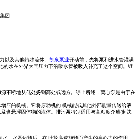
克力以及其他特殊流体。
凯泉泵业
开动前，先将泵和进水管灌满
池的水在外界大气压力下沿吸水管被吸入补充了这个空间。继
源源不断地从低处扬到高处或远方。综上所述，离心泵是由于在
增压的机械。它将原动机的 机械能或其他外部能量传送给液
以及含悬浮固体物的液体。排污泵特别适用与高粘度介质(起决
水管灌满水，水泵运转后，在 叶轮高速旋转而产生的离心力的作用