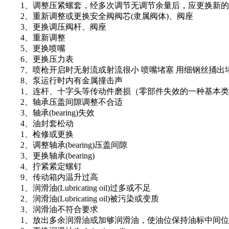
1、调整压紧螺套，经多次调节无调节余量后，应更换新的
2、重新调整或更换安全阀阀芯(隶属阀体)、阀座
3、更换调压阀杆、阀座
4、重新调整
5、更换喷嘴
6、更换压力表
7、喷枪开启时无射流或射流很小 喷嘴堵塞 用细钢丝捅出
8、泵运行时内有金属撞击声
1、连杆、十字头等传动件磨损（零部件失效的一种基本类
2、轴承压盖间隙调整不合适
3、轴承(bearing)失效
4、油封套松动
1、检修或更换
2、调整轴承(bearing)压盖间隙
3、更换轴承(bearing)
4、拧紧紧定螺钉
9、传动箱内温升过高
1、润滑油(Lubricating oil)过多或不足
2、润滑油(Lubricating oil)被污染或变质
3、润滑油不符合要求
1、放出多余润滑油或加够润滑油，使油位保持油标中间位