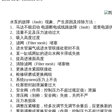
水泵的故障（fault）现象、产生原因及排除方法：
1、马达不能启动 电源断电或线路故障（fault） 巡查电源
2、流量不足及压力波动过大
1、吸入高度过度
2、滤网（Filter mesh）堵塞
3、进水管漏气或进水管联接处密封不良
4、某一缸或两缸的进出水阀卡滞或失效
1、提高进液面高度
2、清除滤网（Filter mesh）堵塞物
3、更换进水紧固联接处
4、检修研磨或更换阀组
3、系统(system)压力上不去
1、柱塞密封副泄漏量过大
2、安全阀（作用：控制压力不超过规定值）泄漏
3、泄压阀（别称：安全阀）失效，关闭不严
4、压力表损坏
1、调整压紧螺套，经多次调节无调节余量后，应更换新的
2、重新调整或更换安全阀（作用：控制压力不超过规定值