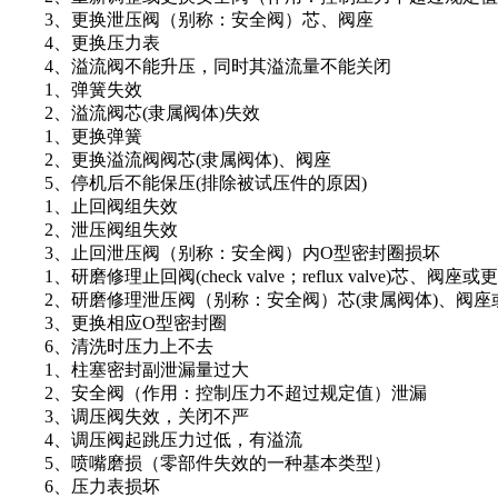
3、更换泄压阀（别称：安全阀）芯、阀座
4、更换压力表
4、溢流阀不能升压，同时其溢流量不能关闭
1、弹簧失效
2、溢流阀芯(隶属阀体)失效
1、更换弹簧
2、更换溢流阀阀芯(隶属阀体)、阀座
5、停机后不能保压(排除被试压件的原因)
1、止回阀组失效
2、泄压阀组失效
3、止回泄压阀（别称：安全阀）内O型密封圈损坏
1、研磨修理止回阀(check valve；reflux valve)芯、阀座或
2、研磨修理泄压阀（别称：安全阀）芯(隶属阀体)、阀座
3、更换相应O型密封圈
6、清洗时压力上不去
1、柱塞密封副泄漏量过大
2、安全阀（作用：控制压力不超过规定值）泄漏
3、调压阀失效，关闭不严
4、调压阀起跳压力过低，有溢流
5、喷嘴磨损（零部件失效的一种基本类型）
6、压力表损坏