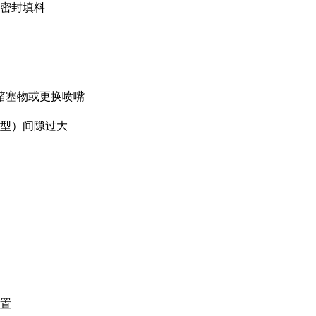
密封填料
堵塞物或更换喷嘴
型）间隙过大
置