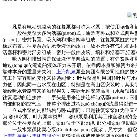
凡是有电动机驱动的往复泵都可称为水泵，按使用场合和输送
一般往复泵大多为活塞(piston)式，通常有卧式和立式两种
(piston)、密封装置、吸入阀和排出阀等组成。往复泵泵
梯式布置。往复泵泵缸承受液体的压力，故不允许有气孔和裂
活塞杆和密封部分组成：密封一般由皮碗、填料和活塞环;活塞
吸入阀和排出阀是保证液体单向流动的装置，有弹簧阀和重
通过(tōng guò)流道的液体压力来开启、依靠阀本身和弹簧力
靠球本身的重量来关闭。
上海凯泉
泵业集团有限公司性能的技
其工作室容积的变化来传递能量； 叶片泵是利用回转叶片与水
力低，因此同一台水泵在山区，特别是在高山区安装时，其安
流经吸水管路带来的沿程损失，实际允许安装高度（水泵轴线
往复运动的连接件，十字头是用来连接连杆与活塞(piston
内部封闭的空气室，使整个排出过程(guò chéng)的流量得
立式水泵的内部结构与卧式相同，只是往复泵泵缸为垂直
为 容积水泵、叶片泵等类型。 容积泵是利用其工作室容积的变
部分位于往复泵的上部，泵缸位于下部;传动部分和泵缸借助四根
一般水泵虽比离心泵(Centrifugal pump)复杂，
上海凯泉泵业集团有限公司
是输送液体或使液体增压的机械。