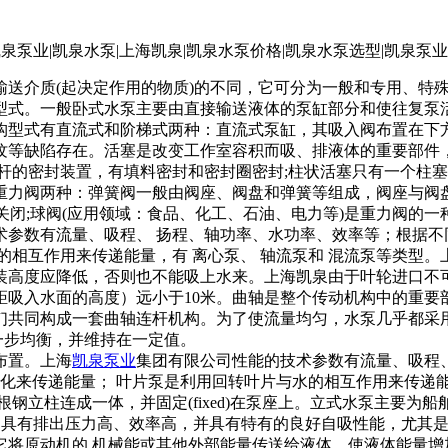
介质(起决定作用的物质)的不同，它可分为一般和专用、特
型式。一般卧式水泵主要由直接输送液体的泵缸部分和使往复泵活塞
缸的结构型式有直流式和阶梯式两种：直流式泵缸，其吸入阀布置在下
纹等缺陷存在。活塞是改变工作室容积而吸、排液体的重要部件
杆的密封装置，有填料密封和密封圈密封;柱状活塞只有一个柱
力阀两种：弹簧阀一般由阀座、阀盘和弹簧等组成，阀座与阀盘
来关闭;球阀(应用领域：食品、化工、石油、电力等)是重力阀的一种
术参数有流量、吸程、 扬程、轴功率、水功率、效率等；根据不
的相互作用来传递能量，有 离心泵、 轴流泵和 混流泵等类型
装高度应降低，否则也不能吸上水来。上海凯泉由于叶轮进口不可
距吸入水面的高度）远小于10米。曲轴是整个传动机构中的重要
)，它们共同构成一套曲轴连杆机构。为了使流量均匀，水泵几乎
以进一步均衡，并维持在一定值。
布置。上海
凯泉泵业
集团有限公司性能的技术参数有流量、吸程
化来传递能量； 叶片泵是利用回转叶片与水的相互作用来传递能
钢立柱连成一体，并固定(fixed)在泵座上。立式水泵主要为
尺寸大，但它具有排出压力高、效率高，并具有特有的良好自吸性能，
它将原动机的 机械能或其他外部能量传送给液体，使液体能量增