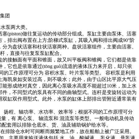
殊水泵两大类。
(piston)做往复运动的传动部分组成。泵缸主要由泵体、活塞
方，排出阀布置在上方;阶梯式泵缸，其吸入阀和排出阀成90°阶
，分为盘状活塞和柱状活塞两种。盘状活塞组件，主要由活塞、
塞杆，直接与往复泵泵缸配合。
的接触面有平面和锥面，故又叫平板阀和锥阀，它们都是依靠
，它也是依靠通过(tōng guò)流道的液体压力来开启，却只依
同的工作原理可分为 容积水泵、叶片泵等类型。 容积泵是利用
。上海凯泉如安装过高，则不吸水；此外，由于山区比平原大气压
能形成绝对真空，因此离心泵吸水高度不能超过10米，加上水
部件，不同型式的泵具有不同的曲轴型式。连杆是变旋转运动为
都采用双缸双作用型式。此外，水泵的缸体上部排出管附近通常装有
、 扬程、轴功率、水功率、效率等；根据不同的工作原理可分
量，有 离心泵、 轴流泵和 混流泵等类型。一般电动机及传动
船舶配套用以排除仓底水、货、油及辅助锅炉给水等。
尤其是在排除仓水时可间断而频繁地工作，故在船舶上被广泛采用。
加，主要用来输送液体包括 水、油、酸碱液、 乳化液、悬乳液