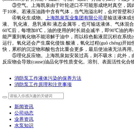
③空气。上海凯泉由于叶轮进口不可能形成绝对真空，因此离
于10米。若液压油路中含有气体，当气泡溢出时，会对管壁和元件产
④氧化生成物。
上海凯泉泵业集团有限公司
是输送液体或
液、 乳化液、悬乳液和 液态金属等，也可输送液体、气体混
60℃后，每增加8℃，油的使用的时长就会减半，即90℃油的
能严重到氧化物不能溶解于油中，而以棕色黏液层沉积在系统(sys
运行。氧化还会产生腐化侵蚀 酸液，氧化过程(guò chéng
快，累积的沉淀物和酸包含比重会更多，最后使油液无法再用
⑤理化反应物。上海凯泉如安装过高，则不吸水；此外，由
反应物会导致(cause)油品化学性质变化。溶剂、表面活性化
消防泵工作液体污染的保养方法
消防泵工作原理和注意事项
新闻资讯
公司动态
业界资讯
水泵知识