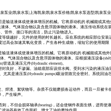
司是输送液体或使液体增压的机械。它将原动机的 机械能或其
输送液体、气体混合物以及含悬浮固体物的液体。液压传动系统在
应保持容器、漏斗、管件、接口等的清洁，防止污染物进入。
等级越好，元件的使用的时长越长。应在系统的相应部位安装适
作温度过高会加速其氧化变质，产生各种生成物，缩短它的使用期
是输送液体或使液体增压的机械。它将原动机的 机械能或其他
体、气体混合物以及含悬浮固体物的液体。应根据液压设备(shè
压元件(Hydraulic element)。
封良好，不渗漏。油箱底部应设排水阀。受到水污染的液压油
尤其是液压泵(Hydraulic pumps)吸油管路完全密封。
皮、焊渣、絮状物等。杂质不仅能磨损各运动件，而且一旦被卡在阀芯或
下降，产生噪声。
换;否则，不但会损坏轴承(bearing)，还会使钢件表面生锈，
，减少了滤油器有效工作面积，增大了油的磨蚀作用。