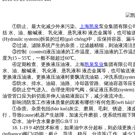
①防止、最大化减少外来污染。
上海凯泉
泵业集团有限公
括 水、油、酸碱液、 乳化液、悬乳液和 液态金属等，也可
(Hydraulic systems)拆装的过程(guò chéng)中，
②过滤。滤除系统产生的杂质，过滤越精细，则油液清洁度
③控制（control)液压油液的工作温度。液压油液的工
度为15～55℃，一般不能超过60℃。
④定期检查、更换液压油液。上海
凯泉泵业
集团有限公司
水、油、酸碱液、 乳化液、悬乳液和 液态金属等，也可输送液
更换液压油液。更换液压油液时要飘清洗油箱，冲洗系统(system)管道及液
⑤防水、排水。油箱、油路、冷却器管路、储油容器等应密
⑥防止空气进入。合理使用排气阀，保证液压系统(system)、
油管管口应为斜切面并伸人油箱液面以下，减少液流冲击。
影响消防泵工作液体质量的因素有哪些?有何危害(wēi hài)?
①杂质。杂质包括(bāo kuò)灰尘、磨屑、毛刺、锈迹、漆
行，导致(cause)机器产生故障，加速元件磨损，使系统性能
②水。油中含水量参照G:B/T 11
18. 1-19 9 4的技术标准，如果油中水分超标，则必须更
(influence)阀门(功能：截止、导流、稳压、分流等)工作