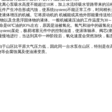
心泵吸水高度不能超过10米，加上水流经吸水管路带来的沿
生冲击形成汽蚀，使系统(system)不能正常工作，时间稍长还会
使液体增压的机械。它将原动机的 机械能或其他外部能量传送给
合物以及含悬浮固体物的液体。一般机械液压油的工作温度为30
寿命是60℃油的IO%左右，原因是油被氧化。氧气和油中的碳
tem)某处，极易堵塞元件中的控制油道，使滚珠轴承、阀芯(隶属阀体
)开始慢慢地进行，当达到其中一种阶段后，氧化速度会突然加快，黏
。
于山区比平原大气压力低，因此同一台水泵在山区，特别是在高
合物等会腐蚀属及使油液变质。