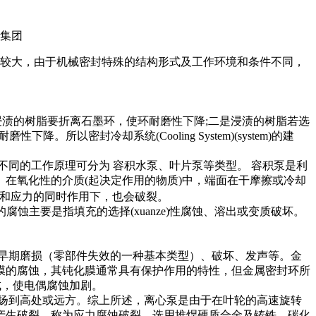
)性较大，由于机械密封特殊的结构形式及工作环境和条件不同，
渍的树脂要折离石墨环，使环耐磨性下降;二是浸渍的树脂若选
以密封冷却系统(Cooling System)(system)的建
不同的工作原理可分为 容积水泵、叶片泵等类型。 容积泵是利
。在氧化性的介质(起决定作用的物质)中，端面在干摩擦或冷却
质和应力的同时作用下，也会破裂。
蚀主要是指填充的选择(xuanze)性腐蚀、溶出或变质破坏。
早期磨损（零部件失效的一种基本类型）、破坏、发声等。金
膜的腐蚀，其钝化膜通常具有保护作用的特性，但金属密封环所
成，使电偶腐蚀加剧。
扬到高处或远方。综上所述，离心泵是由于在叶轮的高速旋转
产生破裂，称为应力腐蚀破裂，选用堆焊硬质合金及铸铁、碳化