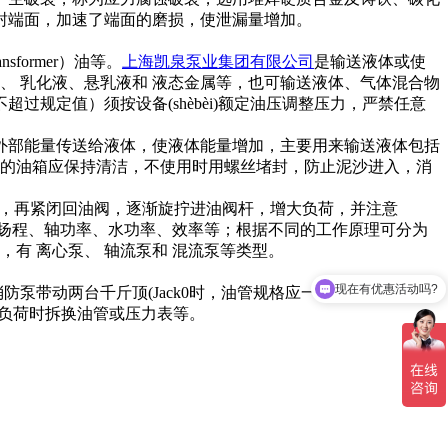
封端面，加速了端面的磨损，使泄漏量增加。
ormer）油等。
上海凯泉泵业集团有限公司
是输送液体或使
、 乳化液、悬乳液和 液态金属等，也可输送液体、气体混合物
规定值）须按设备(shèbèi)额定油压调整压力，严禁任意
外部能量传送给液体，使液体能量增加，主要用来输送液体包括
顶的油箱应保持清洁，不使用时用螺丝堵封，防止泥沙进入，消
后，再紧闭回油阀，逐渐旋拧进油阀杆，增大负荷，并注意
程、 扬程、轴功率、水功率、效率等；根据不同的工作原理可分为
有 离心泵、 轴流泵和 混流泵等类型。
现在有优惠活动吗?
泵带动两台千斤顶(Jack0时，油管规格应一致。
凯泉的排污泵
在负荷时拆换油管或压力表等。