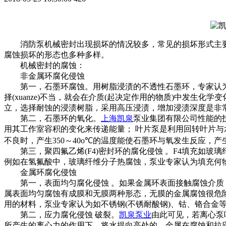
消防泵机械密封出现损坏的情况较多，常见的损坏形式主要有腐
腐蚀损坏的形态也多种多样。
机械密封的腐蚀：
非金属环腐化侵蚀
第一，石墨环腐蚀。用树脂浸渍的不透性石墨环，专家认为它
择(xuanze)不当，就会在介质(起决定作用的物质)中发生化学变化
立，选择耐蚀的浸渍树脂，采用高压浸渍，增加浸渍深度是非
第二，石墨环的氧化。
上海凯泉
泵业集团有限公司性能的
用其工作室容积的变化来传递能量； 叶片泵是利用回转叶片与
不良时，产生350～40o℃的温度能使石墨环与氧发生反应
第三，聚四氟乙烯(F4)密封环的腐化侵蚀 。F4填充如玻璃纤
例如在氢氟酸中，玻璃纤维分子热腐蚀，泵业专家认为填充何物应视具
金属环腐化侵蚀
第一，表面均匀腐化侵蚀 。如果金属环表面接触腐蚀介质，
属表面均匀腐蚀有成膜和无膜两种形态，无膜的金属腐蚀很危
用的材料，泵业专家认为如不锈钢(不锈耐酸钢)、钴、铬合金
第二，应力腐化侵蚀 破裂。
凯泉泵业
由此可见，若离心泵
所产生的离心力的作用下，将水提向高处的。金属在腐蚀和拉