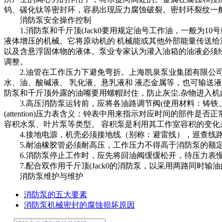
钨、碳化钛等密封环，容易出现应力腐蚀破裂。密封环裂纹一
消防泵安全操作控制
1.消防泵和千斤顶(Jack0要用规定油号工作油，一般为10号或
液体增压的机械。它将原动机的 机械能或其他外部能量传送给
以及含悬浮固体物的液体。泵业专家认为灌入油箱的油液必须经过
调整。
2.油管在工作压力下避免弯折。上海凯泉泵业集团有限公司
水、油、酸碱液、 乳化液、悬乳液和 液态金属等，也可输送
防泵和千斤顶外露的油嘴要用螺帽封住，防止灰尘.杂物进入
3.高压消防泵运转前，应将各油路调节阀(使用材料：铸铁
(attention)压力表含义：钟表中用来指示对应时间的部
容积水泵、叶片泵等类型。 容积泵是利用其工作室容积的变化
4.接地电源，机壳必须接地线（别称：避雷线），巡查线
5.耐油橡胶管必须耐高压，工作压力不得高于消防泵的额定油压
6.消防泵停止工作时，应先将回油阀缓缓松开，待压力表慢慢
7.配合双作用千斤顶(Jack0的消防泵，以采用两路同时输
消防泵维护与维护
消防泵的五大要素
消防泵机械密封的腐蚀损坏原因