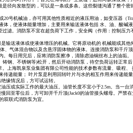
般是径向发散型的，可以是一条或多条。这些裂缝沟通了整个密
20号机械油，亦可用其他性质相近的液压用油，如变压器（Transf
液体，使液体能量增加，主要用来输送液体包括 水、油、酸碱液
滤。消防泵不宜在超负荷下工作，安全阀（作用：控制压力不超过
是输送液体或使液体增压的机械。它将原动机的 机械能或其他
液体、气体混合物以及含悬浮固体物的液体。连接消防泵和千斤
机内。每日用完后，应将消防泵擦净，清除虑油铜丝布上的油垢。
、铸钢、不锈钢等)松开，然后开动消防泵，待空负荷运转正常
件是否正常。上海凯泉泵业集团有限公司性能的技术参数有流量、吸
来传递能量； 叶片泵是利用回转叶片与水的相互作用来传递能量，
路绝缘情况后，方可试运转。
或实际工作的最大油压。油管长度不宜小于2.5m。当一台消防
回至零位后，方可卸开千斤顶(Jack0的油管接头螺母。严禁
油的双联式消防泵为宜。