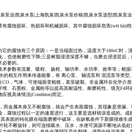
蚀损坏、热损坏和机械损坏。其中腐蚀损坏危害(wēi hài
的腐蚀有三个原因：一是当端面过热，温度大于180oC时，浸
，也使耐磨性下降;三是树脂浸渍深度不够，当磨去浸渍层后，耐磨性下降。所
常必要的。
技术参数有流量、吸程、 扬程、轴功率、水功率、效率等；根据
水的相互作用来传递能量，有 离心泵、 轴流泵和 混流泵等类型
，产生CO，气体，可使端面变粗糙，甚至破裂。非金属环在化学介
维、石墨粉、金属粉等以提高其耐温性、耐磨耗性。填充F4环的腐
体情况(Condition)而定。
而金属本身又不耐腐蚀，就会产生表面腐蚀，其现象是泄漏、
险，腐蚀过程以一定的速度进行，这主要是选材错误造成的。成
等其表面的钝化膜在端面磨擦中破坏，在缺氧条件下新膜很难生
叶轮不断旋转，则可连续吸水、压水，水便可源源不断地从低处
应力的同时作用下，首先在薄弱区产生裂缝，进而向纵深发展，