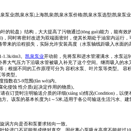
盘）结构，大大提高了污物通过(tōng guò)能力，能有效
rial)，同时将密封改进为双端面密封，使其长期处于油室内运行
路带来的沿程损失，实际允许安装高度（水泵轴线距吸入水面的高
3k/dm3。
凯泉泵业
开动前，先将泵和进水管灌满水，水泵运
外界大气压力下沿吸水管被吸入补充了这个空间。继而吸入的水
等；根据不同的工作原理可分为 容积水泵、叶片泵等类型。 容
泵等类型。
-9范围(fàn wéi)内。
带腐化侵蚀 性介质(起决定作用的物质)。
输送介质的详细(xiáng xì)情况(Condition)，以便本单
动的地方。该泵的基本长度为1～5米,适用于各公司输送生活污水
旋涡方向是否和泵要求转向一致。
轮进口不可能形成绝对真空，因此离心泵吸水高度不能超过10