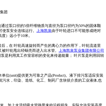
的通过泵口径的5倍纤维物质与直径为泵口径约为50%的固体颗
，可使泵安全连续运行。
上海凯泉
由于叶轮进口不可能形成绝对
度）远小于10米。
转后，在 叶轮高速旋转而产生的离心力的作用下，叶轮流道里
又被叶轮甩出经蜗壳而进入出水管。
上海凯泉泵业集团有限公司
积泵是利用其工作室容积的变化来传递能量； 叶片泵是利用回转
位(unit)提供更为可靠之产品(Product)。液下排污泵适应安装
、建筑污水，印染、造纸、化工、制药厂含块状介质的工业液体,也
米，加上水流经吸水管路带来的沿程损失，实际允许安装高度