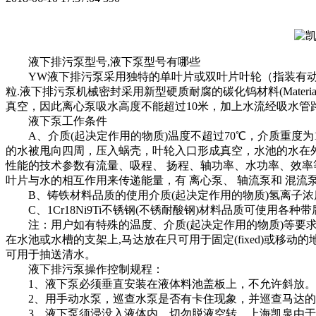
液下排污泵型号,液下泵型号有哪些
YW液下排污泵采用独特的单叶片或双叶片叶轮（指装有动叶的轮
粒.液下排污泵机械密封采用新型硬质耐腐的碳化钨材料(Mate
真空，因此离心泵吸水高度不能超过10米，加上水流经吸水管
液下泵工作条件
A、介质(起决定作用的物质)温度不超过70℃，介质重度为1-1.
的水被甩向四周，压入蜗壳，叶轮入口形成真空，水池的水在
性能的技术参数有流量、吸程、 扬程、轴功率、水功率、效率
叶片与水的相互作用来传递能量，有 离心泵、 轴流泵和 混流
B、铸铁材料品质的使用介质(起决定作用的物质)氢离子浓度指数在5
C、1Cr18Ni9Ti不锈钢(不锈耐酸钢)材料品质可使用各种
注：用户如有特殊的温度、介质(起决定作用的物质)等要求请在订货时注明
在水池或水槽的支架上,马达放在只可用于固定(fixed)或移
可用于抽送清水。
液下排污泵操作控制规程：
1、液下泵必须垂直安装在液体料池盖板上，不允许斜放。
2、用手动水泵，巡查水泵是否有卡住现象，并巡查马达的
3、液下泵须浸没入液体内，切勿脱液空转。上海凯泉由于叶