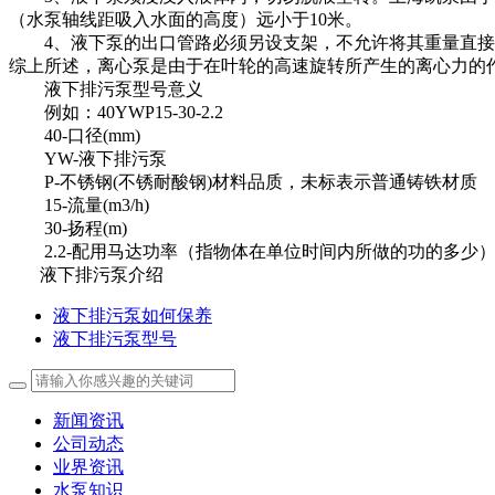
（水泵轴线距吸入水面的高度）远小于10米。
4、液下泵的出口管路必须另设支架，不允许将其重量直接落
综上所述，离心泵是由于在叶轮的高速旋转所产生的离心力的
液下排污泵型号意义
例如：40YWP15-30-2.2
40-口径(mm)
YW-液下排污泵
P-不锈钢(不锈耐酸钢)材料品质，未标表示普通铸铁材质
15-流量(m3/h)
30-扬程(m)
2.2-配用马达功率（指物体在单位时间内所做的功的多少）(
液下排污泵介绍
液下排污泵如何保养
液下排污泵型号
新闻资讯
公司动态
业界资讯
水泵知识