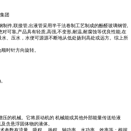
制件,联接管,出液管采用半干法卷制工艺制成的酚醛玻璃钢管,
可靠,产品具有轻质,高强,不变形,耐温,耐腐蚀等优良性能,在
吸水、压水，水便可源源不断地从低处扬到高处或远方。综上所
泵为顺时针方向旋转。
)。
。
增压的机械。它将原动机的 机械能或其他外部能量传送给液
以及含悬浮固体物的液体。
术参数有流量、吸程、 扬程、轴功率、水功率、效率等；根据