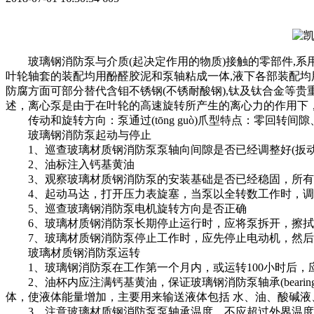
玻璃钢消防泵与介质(起决定作用的物质)接触的零部件,系用
叶轮轴套的装配均用酚醛胶泥和泵轴粘成一体,液下各部装配均用酚
防腐方面可部分替代含钼不锈钢(不锈耐酸钢),钛及钛合金等贵
述，离心泵是由于在叶轮的高速旋转所产生的离心力的作用下
传动和旋转方向：泵通过(tōng guò)爪型特点：零回转间隙
玻璃钢消防泵起动与停止
1、巡查玻璃材质钢消防泵泵轴向间隙是否已经调整好(扳动联轴器
2、油标注入钙基黄油
3、观察玻璃材质钢消防泵的安装基础是否已经稳固，所有
4、起动马达，打开压力表旋塞，当泵以全转数工作时，调节闸阀(
5、巡查玻璃钢消防泵电机旋转方向是否正确
6、玻璃材质钢消防泵长期停止运行时，应将泵拆开，擦拭
7、玻璃材质钢消防泵停止工作时，应先停止电动机，然后
玻璃材质钢消防泵运转
1、玻璃钢消防泵在工作第一个月内，或运转100小时后，应
2、油杯内应注满钙基黄油，保证玻璃钢消防泵轴承(bearin
体，使液体能量增加，主要用来输送液体包括 水、油、酸碱液
3、注意玻璃材质钢消防泵泵轴承温度，不应超过外界温度3