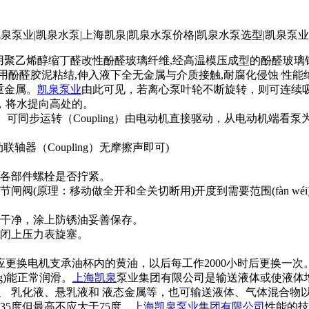
聚乙烯醇缩丁醛改性酚醛玻璃纤维,经高温模压成型的酚醛玻璃钢
醛胶泥粘结,伸入液下全无金属与介质接触,耐腐化侵蚀 性能绝对
重金属。
凯泉泵业
由此可见，若离心泵叶轮不断旋转，则可连续
，将水提向高处的。
、可同步运转（Coupling）由电动机直接驱动，从电动机端看
（Coupling）无摩擦声即可)
各部件螺栓是否拧紧。
原理：移动做全开和全关切断用)开度到需要范围(fàn wéi
干净，涂上防锈油妥善保存。
闭上压力表旋塞。
更换电机支承油杯内的黄油，以后每工作2000小时后更换一次
g)能正常润滑。
上海凯泉
泵业集团有限公司是输送液体或使液体
、 乳化液、悬乳液和 液态金属等，也可输送液体、气体混合物
5度但最高不应大于75度。
上海凯泉泵业集团有限公司
性能的技