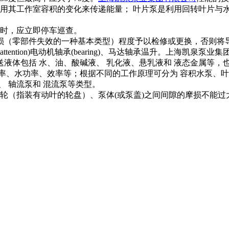
用其工作室容积的变化来传递能量； 叶片泵是利用回转叶片与水
时，应立即停车巡查。
（零部件失效的一种基本类型）程度予以检修或更换，否则将
ttention)电动机轴承(bearing)、马达轴承温升。上海凯
液体包括 水、油、酸碱液、 乳化液、悬乳液和 液态金属等，
率、水功率、效率等；根据不同的工作原理可分为 容积水泵、叶
 轴流泵和 混流泵等类型。
轮（指装有动叶的轮盘）、泵体(或泵盖)之间间隙的摩损不能过