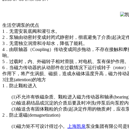
生活空调泵的优点
1．无需安装底阀和灌引水。
2．泵轴由动密封变成封闭式静密封，彻底避免了介质(起决定
3．无需独立润滑和冷却水，降低了能耗。
4．由联轴器（Coupling）传动变成同步拖动，不存在接触和
响。
5．过载时，内、外磁转子相对滑脱，对电机、泵有保护作用。
6．当磁力传动器的从动部件在过载情况下运行或转子（rot
作用下，将产生涡损、磁损，造成永磁体温度升高，磁力传动
3注意(attention)的地方
1．防止颗粒进入
(1)不允许有铁磁杂质、颗粒进入磁力传动器和轴承(bearing
(2)输送易结晶或沉淀的介质后要及时冲洗(停泵后向泵腔内灌注清
(3)输送含有固体颗粒的介质(起决定作用的物质)时，应在
2．防止退磁(demagnetization)
(1)磁力矩不可设计得过小。
上海凯泉
泵业集团有限公司是