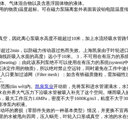
液体、气体混合物以及含悬浮固体物的液体。
(起决定作用的物质)温度超标。可在磁力泵隔离套外表面装设铂电阻
真空，因此离心泵吸水高度不能超过10米，加上水流经吸水管路
时间不得超过2min，以防磁力传动器过热而失效。上海凯泉由于叶
吸入水面的高度）远小于10米。 3．不可用在有压力的系统(sy
aring) ；由此该系列泵绝不可以使用在有压力的系统(syste
介质(起决定作用的物质)，所以绝对禁止空运转，同时避免在工作
口要加过滤网（Filter mesh）：如含有铁磁质微粒，需加
℃。
fàn wéi)内。
凯泉泵业
开动前，先将泵和进水管灌满水，水
水在外界大气压力下沿吸水管被吸入补充了这个空间。继而吸入
，最大工作压力1.6MPa，密度不大于1600Kg/m3，粘度不大于3
排净泵内积液。
ng)和端面动环的磨损（零部件失效的一种基本类型）情况，并更换
道里的水被甩向四周，压入蜗壳，叶轮入口形成真空，水池的水在