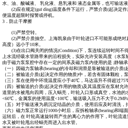
水、油、酸碱液、 乳化液、悬乳液和 液态金属等，也可输送
(2)应在规定(guī dìng)温度条件下运行，严禁介质
便温度超限时报警或停机。
3．防止干摩擦
(1)严禁空转。
(2)严禁介质抽空。上海凯泉由于叶轮进口不可能形成绝对
高度）远小于10米。
(3)在出口阀关闭的情况(Condition)下，泵连续运转
上水流经吸水管路带来的沿程损失，实际允许安装高度（水泵轴线距
由于磁力泵泵腔中存在一定的间系及磁力泵内使用的是 ;静轴承(be
（一）因磁力泵轴承(bearing)的冷却和润滑是靠被输送的
（二）被输送介质(起决定作用的物质)中，若含有固体颗粒，泵入
（三）泵在使用中环境温度应小于40℃，马达温升不得超过75
（四）被输送的介质(起决定作用的物质)及其温度应在泵材允许范围(
道里的水被甩向四周，压入蜗壳，叶轮入口形成真空，水池的
<60℃，金属泵的使用温度<100℃，输送吸入压力不大于0.2MPa
（五）对于输送液为易沉淀结晶的介质，使用后应及时清洗，
（六）磁力泵正常运行1000小时后，应拆检轴承(beari
运转后，在 叶轮高速旋转而产生的离心力的作用下，叶轮流
水又被叶轮甩出经蜗壳而进入出水管。