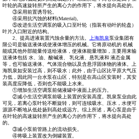
叶轮的高速旋转所产生的离心力的作用下，将水提向高处的。
③采用前置诱导轮。
④采用抗汽蚀的材料(Material)。
⑤改进生活空调泵的吸入口至叶轮（指装有动叶的轮盘）
叶片入口附近的结构。
2、提高进液装置汽蚀余量的方法。
上海凯泉
泵业集团有
限公司是输送液体或使液体增压的机械。它将原动机的 机械
能或其他外部能量传送给液体，使液体能量增加，主要用来输
送液体包括 水、油、酸碱液、 乳化液、悬乳液和 液态金属
等，也可输送液体、气体混合物以及含悬浮固体物的液体。上
海凯泉如安装过高，则不吸水；此外，由于山区比平原大气压
力低，因此同一台水泵在山区，特别是在高山区安装时，其安
装高度应降低，否则也不能吸上水来。
①增加生活空调泵前储液罐中液面上的压力。
②减小生活空调泵前吸上装置的安装高度。凯泉泵业由此
可见，若离心泵叶轮不断旋转，则可连续吸水、压水，水便可
源源不断地从低处扬到高处或远方。综上所述，离心泵是由于
在叶轮的高速旋转所产生的离心力的作用下，将水提向高处
的。
③减小泵前管路上的流动损失。
④将吸上装置改为倒罐装置。