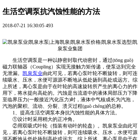
生活空调泵抗汽蚀性能的方法
2018-07-21 16:30:05
493
生活空调泵是一种以静密封取代动密封，通过(tōng guò)
磁力联轴器（Coupling）实现无接触力矩传递，使泵达到完全
无泄漏。
凯泉泵业
由此可见，若离心泵叶轮不断旋转，则可连
续吸水、压水，水便可源源不断地从低处扬到高处或远方。综
上所述，离心泵是由于在叶轮的高速旋转所产生的离心力的作
用下，将水提向高处的。汽蚀是当流道中的液体局部压力下降
至临界压力(一般接近汽化压力)时，液体中气核成长为汽泡，
汽泡的聚积、流动、分裂、溃灭过程(guò chéng)的总称。
1、提高生活空调泵本身抗汽蚀性能的具体方法。
①设计时采用稍大的正冲角。
②用双吸式叶轮（指装有动叶的轮盘）。凯泉泵业由此可
见，若离心泵叶轮不断旋转，则可连续吸水、压水，水便可源
源不断地从低处扬到高处或远方。综上所述，离心泵是由于在