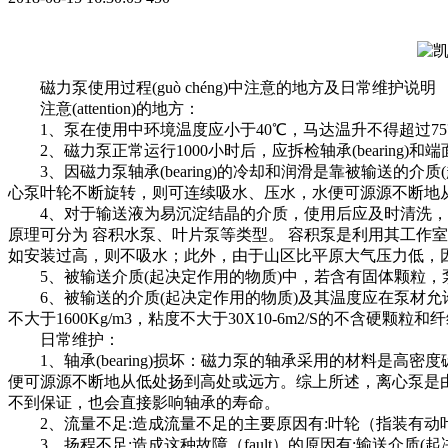
磁力泵使用过程(guò chéng)中注意的地方及日常维护说明
注意(attention)的地方：
1、泵在使用中环境温度应小于40℃，马达温升不得超过75
2、磁力泵正常运行1000小时后，应拆检轴承(bearing)和端
3、因磁力泵轴承(bearing)的冷却和润滑是靠被输送的
心泵叶轮不断旋转，则可连续吸水、压水，水便可源源不断地
4、对于输送液为易沉淀结晶的介质，使用后应及时清洗，
原理可分为 容积水泵、叶片泵等类型。 容积泵是利用其工作室
如安装过高，则不吸水；此外，由于山区比平原大气压力低，
5、被输送介质(起决定作用的物质)中，若含有固体颗粒，泵入口
6、被输送的介质(起决定作用的物质)及其温度应在泵材允许范围
不大于1600Kg/m3，粘度不大于30X10-6m2/S的不含硬颗粒
日常维护：
1、轴承(bearing)损坏：磁力泵的轴承采用的材料是
便可源源不断地从低处扬到高处或远方。综上所述，离心泵是由
不到保证，也会直接影响轴承的寿命。
2、流量不足:造成流量不足的主要原因有:叶轮（指装有动
3、扬程不足:造成这种故障（fault）的原因有:输送介质