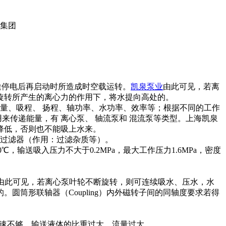
中途停电后再启动时所造成时空载运转。
凯泉泵业
由此可见，若离
旋转所产生的离心力的作用下，将水提向高处的。
量、吸程、 扬程、轴功率、水功率、效率等；根据不同的工作
来传递能量，有 离心泵、 轴流泵和 混流泵等类型。上海凯泉
降低，否则也不能吸上水来。
磁性过滤器（作用：过滤杂质等）。
输送吸入压力不大于0.2MPa，最大工作压力1.6MPa，密度
业由此可见，若离心泵叶轮不断旋转，则可连续吸水、压水，水
筒形联轴器（Coupling）内外磁转子间的同轴度要求若得
，转速不够，输送液体的比重过大，流量过大。