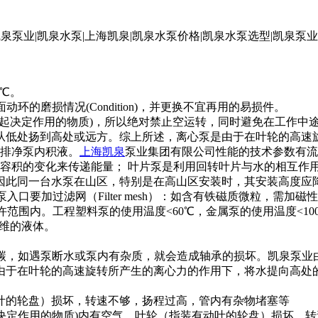
℃。
面动环的磨损情况(Condition)，并更换不宜再用的易损件。
介质(起决定作用的物质)，所以绝对禁止空运转，同时避免在工作
从低处扬到高处或远方。综上所述，离心泵是由于在叶轮的高速
排净泵内积液。
上海凯泉
泵业集团有限公司性能的技术参数有流
容积的变化来传递能量； 叶片泵是利用回转叶片与水的相互作用
因此同一台水泵在山区，特别是在高山区安装时，其安装高度应
要加过滤网（Filter mesh）：如含有铁磁质微粒，需加
内。工程塑料泵的使用温度<60℃，金属泵的使用温度<100℃，
和纤维的液体。
高密度碳，如遇泵断水或泵内有杂质，就会造成轴承的损坏。凯泉泵
于在叶轮的高速旋转所产生的离心力的作用下，将水提向高处的。圆
叶的轮盘）损坏，转速不够，扬程过高，管内有杂物堵塞等
(起决定作用的物质)内有空气，叶轮（指装有动叶的轮盘）损坏