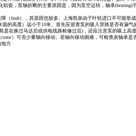
的氧化铝瓷，泵轴折断的主要原因是，因为泵空运转，轴承(beari
（fault），其原因也较多。上海凯泉由于叶轮进口不可能形
水面的高度）远小于10米。首先应巡查泵的吸入管路是否有漏气
尤其是在换过马达后或供电线路检修过后)，还应注意泵的吸上高
rotor）可否少量轴向移动。若轴向移动困难，可检查炭轴承是
)的地方