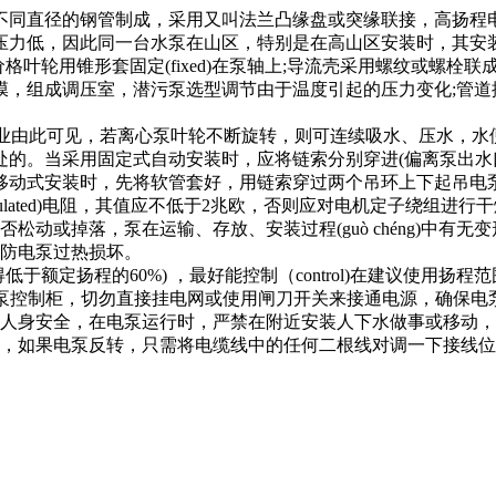
径的钢管制成，采用又叫法兰凸缘盘或突缘联接，高扬程电泵采用闸
压力低，因此同一台水泵在山区，特别是在高山区安装时，其安
价格叶轮用锥形套固定(fixed)在泵轴上;导流壳采用螺纹或螺栓联
调压室，潜污泵选型调节由于温度引起的压力变化;管道排污泵选型
泉泵业由此可见，若离心泵叶轮不断旋转，则可连续吸水、压水，
处的。当采用固定式自动安装时，应将链索分别穿进(偏离泵出水
式安装时，先将软管套好，用链索穿过两个吊环上下起吊电泵，注意(
ulated)电阻，其值应不低于2兆欧，否则应对电机定子绕组进行
或掉落，泵在运输、存放、安装过程(guò chéng)中有无
防电泵过热损坏。
扬程的60%) ，最好能控制（control)在建议使用扬程范围(
自动水泵控制柜，切勿直接挂电网或使用闸刀开关来接通电源，确保
人身安全，在电泵运行时，严禁在附近安装人下水做事或移动，
，如果电泵反转，只需将电缆线中的任何二根线对调一下接线位