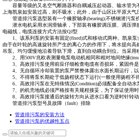
容量等级的又名空气断路器和自耦减压起动器、输水管为不同直
上海凯泉如安装过高，则不吸水；此外，由于山区比平原大气
管道排污泵选型装有一个橡胶轴承(bearing);不锈钢潜污泵
潜水电机采用水润滑轴承，下部装有橡胶调压膜、调压弹膜，组成
电磁线，电缆连接方式方法按QJ型
1、该系列泵的安装有固定(fixed)式和移动式两种。凯
由于在叶轮的高速旋转所产生的离心力的作用下，将水提向高
吊泵。均匀缓慢地沿着导轨下滑，直到自动耦合到位。当采用移动
2、用500V兆欧表测量电泵电动机相同和相对地间绝缘(ins
3、高效排污泵使用前应仔细检查电缆有否损坏，紧固件是否松动
4、无自循环冷却装置的泵严禁整体露出水面长期运行，以
5、不得将泵长期处于低扬程状态下运行(一般使用扬程不得低于额定
6、高效排污泵在无特殊情况(Condition)必须配备全
7、的机壳地线必须严格按有关规程接妥，为了保证使用时
8、高效排污泵接通后的旋转方向从进水口看为逆时针转动
管道排污泵型号及故障（fault）排除
管道排污泵的安装方法
管道排污泵的优越性五点