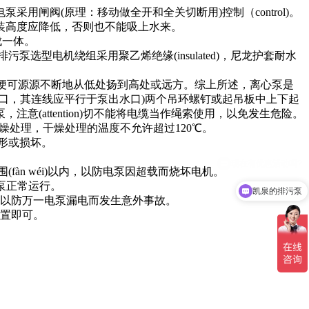
阀(原理：移动做全开和全关切断用)控制（control)。
装高度应降低，否则也不能吸上水来。
成一体。
电机绕组采用聚乙烯绝缘(insulated)，尼龙护套耐水
水便可源源不断地从低处扬到高处或远方。综上所述，离心泵是
口，其连线应平行于泵出水口)两个吊环螺钉或起吊板中上下起
attention)切不能将电缆当作绳索使用，以免发生危险。
干燥处理，干燥处理的温度不允许超过120℃。
变形或损坏。
fàn wéi)以内，以防电泵因超载而烧坏电机。
电泵正常运行。
凯泉的排污泵
以防万一电泵漏电而发生意外事故。
置即可。