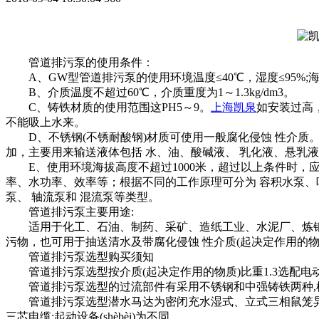
管道排污泵的使用条件：
A、GW型管道排污泵的使用环境温度≤40℃，湿度≤95%;海拔
B、介质温度不超过60℃，介质重度为1～1.3kg/dm3。
C、铸铁材质的使用范围这PH5～9。
上海凯泉
如安装过高
不能吸上水来。
D、不锈钢(不锈耐酸钢)材质可使用一般腐化侵蚀 性介质
加，主要用来输送液体包括 水、油、酸碱液、 乳化液、悬乳
E、使用环境海拔高度不超过1000米，超过以上条件时，应在订
率、水功率、效率等；根据不同的工作原理可分为 容积水泵、
泵、 轴流泵和 混流泵等类型。
管道排污泵主要用途:
适用于化工、石油、制药、采矿、造纸工业、水泥厂、炼钢厂、电厂、
污物，也可用于抽送清水及带腐化侵蚀 性介质(起决定作用的物
管道排污泵选型购买须知
管道排污泵选型按介质(起决定作用的物质)比重1.3选配电动
管道排污泵选型的过流部件有采用不锈钢和中强铸铁两种,根
管道排污泵选型潜水马达为密闭充水湿式、立式三相鼠笼异步电动
三芯电缆;起动设备(shèbèi)为不同