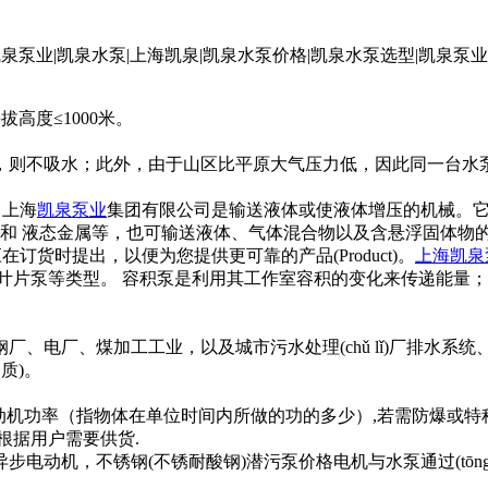
高度≤1000米。
，则不吸水；此外，由于山区比平原大气压力低，因此同一台水
。上海
凯泉泵业
集团有限公司是输送液体或使液体增压的机械。它
液和 液态金属等，也可输送液体、气体混合物以及含悬浮固体物
货时提出，以便为您提供更可靠的产品(Product)。
上海凯泉
叶片泵等类型。 容积泵是利用其工作室容积的变化来传递能量；
煤加工工业，以及城市污水处理(chǔ lǐ)厂排水系统、市政工
质)。
机功率（指物体在单位时间内所做的功的多少）,若需防爆或特种电机
据用户需要供货.
机，不锈钢(不锈耐酸钢)潜污泵价格电机与水泵通过(tōng 