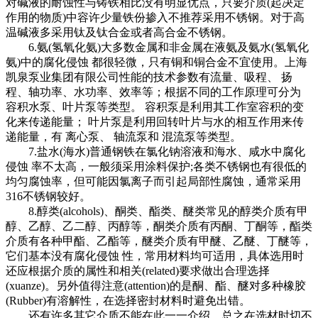
对碱液的耐蚀性与铸铁相比没有明显优点，只要介质(起决定
作用的物质)中容许少量铁份掺入不推荐采用不锈钢。对于高
温碱液多采用钛及钛合金或者高合金不锈钢。
6.氨(氢氧化氨)大多数金属和非金属在液氨及氨水(氢氧化
氨)中的腐化侵蚀 都很轻微，只有铜和铜合金不宜使用。上海
凯泉泵业集团有限公司性能的技术参数有流量、吸程、 扬
程、轴功率、水功率、效率等；根据不同的工作原理可分为
容积水泵、叶片泵等类型。 容积泵是利用其工作室容积的变
化来传递能量； 叶片泵是利用回转叶片与水的相互作用来传
递能量，有 离心泵、 轴流泵和 混流泵等类型。
7.盐水(海水)普通钢铁在氯化钠溶液和海水、咸水中腐化
侵蚀 率不太高，一般须采用涂料保护;各类不锈钢也有很低的
均匀腐蚀率，但可能因氯离子而引起局部性腐蚀，通常采用
316不锈钢较好。
8.醇类(alcohols)、酮类、酯类、醚类常见的醇类介质有甲
醇、乙醇、乙二醇、丙醇等，酮类介质有丙酮、丁酮等，酯类
介质有各种甲酯、乙酯等，醚类介质有甲醚、乙醚、丁醚等，
它们基本没有腐化侵蚀 性，常用材料均可适用，具体选用时
还应根据介质的属性和相关(related)要求做出合理选择
(xuanze)。另外值得注意(attention)的是酮、酯、醚对多种橡胶
(Rubber)有溶解性，在选择密封材料时避免出错。
还有许多其它介质不能在此一一介绍，总之在选材时切不