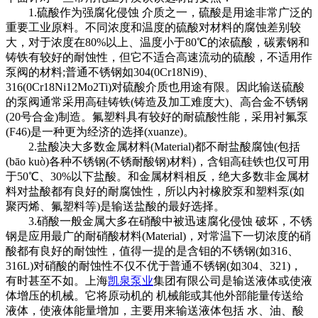
1.硫酸作为强腐化侵蚀 介质之一，硫酸是用途非常广泛的
重要工业原料。不同浓度和温度的硫酸对材料的腐蚀差别较
大，对于浓度在80%以上、温度小于80℃的浓硫酸，碳素钢和
铸铁有较好的耐蚀性，但它不适合高速流动的硫酸，不适用作
泵阀的材料;普通不锈钢如304(0Cr18Ni9)、
316(0Cr18Ni12Mo2Ti)对硫酸介质也用途有限。因此输送硫酸
的泵阀通常采用高硅铸铁(铸造及加工难度大)、高合金不锈钢
(20号合金)制造。氟塑料具有较好的耐硫酸性能，采用衬氟泵
(F46)是一种更为经济的选择(xuanze)。
2.盐酸决大多数金属材料(Material)都不耐盐酸腐蚀(包括
(bāo kuò)各种不锈钢(不锈耐酸钢)材料)，含钼高硅铁也仅可用
于50℃、30%以下盐酸。和金属材料相反，绝大多数非金属材
料对盐酸都有良好的耐腐蚀性，所以内衬橡胶泵和塑料泵(如
聚丙烯、氟塑料等)是输送盐酸的最好选择。
3.硝酸一般金属大多在硝酸中被迅速腐化侵蚀 破坏，不锈
钢是应用最广的耐硝酸材料(Material)，对常温下一切浓度的硝
酸都有良好的耐蚀性，值得一提的是含钼的不锈钢(如316、
316L)对硝酸的耐蚀性不仅不优于普通不锈钢(如304、321)，
有时甚至不如。上海
凯泉泵业
集团有限公司是输送液体或使液
体增压的机械。它将原动机的 机械能或其他外部能量传送给
液体，使液体能量增加，主要用来输送液体包括 水、油、酸