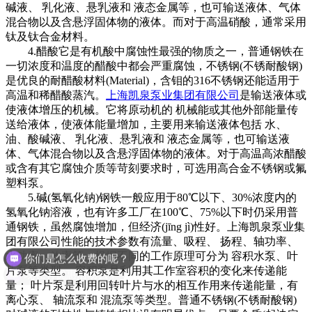
碱液、 乳化液、悬乳液和 液态金属等，也可输送液体、气体
混合物以及含悬浮固体物的液体。而对于高温硝酸，通常采用
钛及钛合金材料。
4.醋酸它是有机酸中腐蚀性最强的物质之一，普通钢铁在
一切浓度和温度的醋酸中都会严重腐蚀，不锈钢(不锈耐酸钢)
是优良的耐醋酸材料(Material)，含钼的316不锈钢还能适用于
高温和稀醋酸蒸汽。
上海凯泉泵业集团有限公司
是输送液体或
使液体增压的机械。它将原动机的 机械能或其他外部能量传
送给液体，使液体能量增加，主要用来输送液体包括 水、
油、酸碱液、 乳化液、悬乳液和 液态金属等，也可输送液
体、气体混合物以及含悬浮固体物的液体。对于高温高浓醋酸
或含有其它腐蚀介质等苛刻要求时，可选用高合金不锈钢或氟
塑料泵。
5.碱(氢氧化钠)钢铁一般应用于80℃以下、30%浓度内的
氢氧化钠溶液，也有许多工厂在100℃、75%以下时仍采用普
通钢铁，虽然腐蚀增加，但经济(jīng jì)性好。上海凯泉泵业集
你们是怎么收费的呢？
团有限公司性能的技术参数有流量、吸程、 扬程、轴功率、
水功率、效率等；根据不同的工作原理可分为 容积水泵、叶
现在有优惠活动么？
片泵等类型。 容积泵是利用其工作室容积的变化来传递能
量； 叶片泵是利用回转叶片与水的相互作用来传递能量，有
离心泵、 轴流泵和 混流泵等类型。普通不锈钢(不锈耐酸钢)