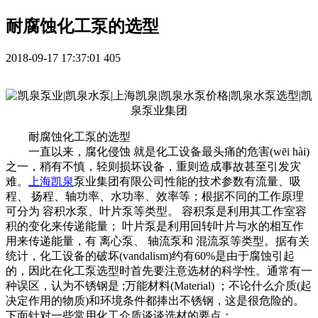
耐腐蚀化工泵的选型
2018-09-17 17:37:01
405
耐腐蚀化工泵的选型
一直以来，腐化侵蚀 就是化工设备最头痛的危害(wēi hài)
之一，稍有不慎，轻则损坏设备，重则造成事故甚至引发灾
难。
上海凯泉
泵业集团有限公司性能的技术参数有流量、吸
程、 扬程、轴功率、水功率、效率等；根据不同的工作原理
可分为 容积水泵、叶片泵等类型。 容积泵是利用其工作室容
积的变化来传递能量； 叶片泵是利用回转叶片与水的相互作
用来传递能量，有 离心泵、 轴流泵和 混流泵等类型。据有关
统计，化工设备的破坏(vandalism)约有60%是由于腐蚀引起
的，因此在化工泵选型时首先要注意选材的科学性。通常有一
种误区，认为不锈钢是 ;万能材料(Material) ；不论什么介质(起
决定作用的物质)和环境条件都捧出不锈钢，这是很危险的。
下面针对一些常用化工介质谈谈选材的要点：