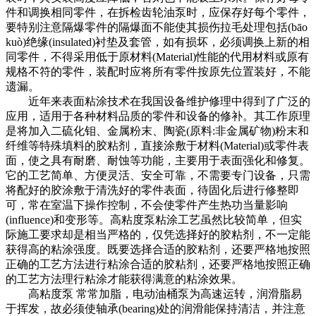
件和调换相同零件，在拆检齿轮油泵时，应保存好每个零件，
要特别注意隔爆零件的隔爆面不能使其损伤拉毛处理包括(bāo
kuò)绝缘(insulated)衬垫及套管，如有损坏，必须调换上新的相
同零件，不得采用低于原材料(Material)性能的代用材料或原有
规格不符的零件，装配时应将所有零件按原先位置装好，不能
遗漏。
近年来表面粘涂技术在我国设备维护修理中得到了广泛的
应用，适用于各种材料品质的零件和设备的修补。其工作原理
是将加入二硫化钼、金属粉末、陶瓷(原料:非金属矿物)粉末和
纤维等特殊填料的胶粘剂，直接涂敷于材料(Material)或零件表
面，使之具有耐磨、耐蚀等功能，主要用于表面强化和修复。
它的工艺简单、方便灵活、安全可靠，不需要专门设备，只需
将配好的胶涂敷于清洗好的零件表面，待固化后进行修整即
可，常在室温下操作控制，不会使零件产生热功当量影响
(influence)和变形等。高粘度泵粘涂工艺虽然比较简单，但实
际施工要求却是相当严格的，仅凭选择好的胶粘剂，不一定能
获得高的粘涂强度。既要选择合适的胶粘剂，还要严格地按照
正确的工艺方法进行粘涂合适的胶粘剂，还要严格地按照正确
的工艺方法理行粘涂才能获得满意的粘涂效果。
高粘度泵 常常加脂，电动油桶泵为高速运转，润滑脂易
于挥发，故必须使轴承(bearing)处的润滑能保持清洁，并注意