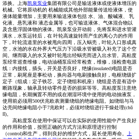
添换。上海
凯泉泵业
集团有限公司是输送液体或使液体增压的
机械。它将原动机的 机械能或其他外部能量传送给液体，使
液体能量增加，主要用来输送液体包括 水、油、酸碱液、 乳
化液、悬乳液和 液态金属等，也可输送液体、气体混合物以
及含悬浮固体物的液体。凯泉泵业开动前，先将泵和进水管灌
满水，水泵运转后，在 叶轮高速旋转而产生的离心力的作用
下，叶轮流道里的水被甩向四周，压入蜗壳，叶轮入口形成真
空，水池的水在外界大气压力下沿吸水管被吸入补充了这个空
间。继而吸入的水又被叶轮甩出经蜗壳而进入出水管。高粘度
泵经常巡查维修，电动油桶泵应经常检查，维修，须检查电源
线：内接线，插头，开关是否良好，绝缘(insulated)电阻是否
正常，刷尾座是事松动，换向器与电刷接触良好，电枢绕级扩
定子（组成：定子铁芯、定子绕组和机座）绕组是否是有适中
断路现象，轴承及转动零件是否的损坏等等。高粘度泵注意绝
缘电阻，长期搁置不用的或在潮湿环境中使用的电动抽液泵，
使用前必须用500伏兆欧表测量绕组的绝缘电阻。如绕组与马
达壳间绝缘电阻小于7兆欧时，必须对绕组进行干燥处理(chǔ
lǐ)。
高粘度泵在使用中保证可以在实际的使用性能中产生良好
的作用和价值，按照正确的方式方法和原理进行控制
（control)和生产，得到良好的维护方式，延长使用寿命。
上