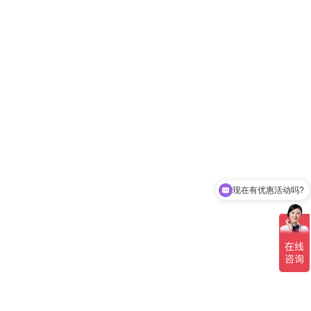
目
吉祥·凤景湾二期二次加压供水设备项目，共配备11套五代设备，
，扬程48-135m，以低能耗满足6000余户的供水需求。
现在有优惠活动吗?
标准泵房工程