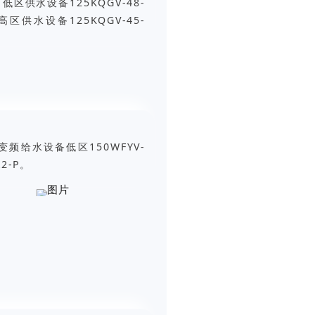
区供水设备125KQGV-48-
P，高区供水设备125KQGV-45-
南宁市吉祥凤景湾2期项
频给水设备低区150WFYV-
2021年南宁市新建小区
X2-P。
系统流量28-70m³/h
三明开元宝坻智慧安全