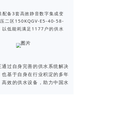
2022年尤溪县新建小区项
共配备3套高效静音数字集成变
5.5*3-P, 中区供水设备1
二区150KQGV-E5-40-58-
7.5*3-P。
-5.5，以低能耗满足1177户的供水
正通过自身完善的供水系统解决
，也基于自身在行业积淀的多年
、高效的供水设备，助力中国水