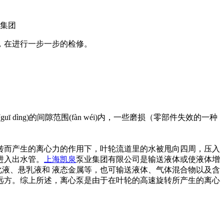
书，在进行一步一步的检修。
dìng)的间隙范围(fàn wéi)内，一些磨损（零部件失效的一种
转而产生的离心力的作用下，叶轮流道里的水被甩向四周，压入
进入出水管。
上海凯泉
泵业集团有限公司是输送液体或使液体增
化液、悬乳液和 液态金属等，也可输送液体、气体混合物以及含
远方。综上所述，离心泵是由于在叶轮的高速旋转所产生的离心