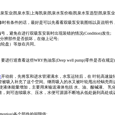
进行检修时有条件的话，最好是可以先看看双吸泵安装图纸以及说明
免在进行双吸泵安装时出现装错的情况(Condition)发生;
进行分辨部件是否损坏，在做上记号;
的轮盘）等放在共同。
些WRY热油泵(Deep well pump)零件是否在规定(guī 
业
开动前，先将泵和进水管灌满水，水泵运转后，在 叶轮高速旋
管被吸入补充了这个空间。继而吸入的水又被叶轮甩出经蜗壳而
使液体能量增加，主要用来输送液体包括 水、油、酸碱液、 乳
转，则可连续吸水、压水，水便可源源不断地从低处扬到高处或
tion)各个部件的间隙值;