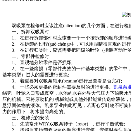
双吸泵在检修时应该注意(attention)的几个方面，在
一、拆卸双吸泵时
1、 在进行拆卸部件时应该要一个一个按拆卸的顺序进行编号，避
2、 在拆卸的过程(guò chéng)中，可以用眼睛很直观的
3、 在进行归类时，应该需要把同级的叶轮（指装有动叶
二、零部件检修时
1、 直观地分辨零件是否损坏;
2、 在一些磨损（零部件失效的一种基本类型）的零件中，要进行巡查看这
基本类型）过大的需要进行更换;
3、 着重要对双吸泵轴承(bearing)进行巡查看是否完好;
4、 一些必须更换的密封件需要及时的进行更换。
凯泉泵
蜗壳，叶轮入口形成真空，水池的水在外界大气压力下沿吸水
压的机械。它将原动机的 机械能或其他外部能量传送给液体，
悬浮固体物的液体。凯泉泵业由此可见，若离心泵叶轮不断旋
力的作用下，将水提向高处的。
三、检修完的安装
1、 先装常州WRY双吸泵转子（rotor），进行平衡试验;
2、 按照原来拆卸双吸泵的顺序进行安装，安装时要注意(atten