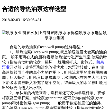
合适的导热油泵这样选型
2018-02-03 16:30:05
431
合适的导热油泵(Deep well pump)这样选型：
1、导热油泵(Deep well pump),就是输送温度比较高的油的
泵,一般不用离心式的,那样容易使热油汽化,产生气室,使泵的叶
轮（指装有动叶的轮盘）损坏.一般用螺杆式、齿轮式。
凯泉
泵业
开动前，先将泵和进水管灌满水，水泵运转后，在 叶轮
高速旋转而产生的离心力的作用下，叶轮流道里的水被甩向四
周，压入蜗壳，叶轮入口形成真空，水池的水在外界大气压力
下沿吸水管被吸入补充了这个空间。继而吸入的水又被叶轮甩
出经蜗壳而进入出水管。
2、单从泵的构造来看，螺杆泵还可分为单螺杆泵、双螺
杆泵及三螺杆泵。齿轮泵(gear pump)还可分为内齿轮泵(gear
pump)和外齿轮泵(gear pump)，一般用于输送黏度低的油类。
离心油泵(Deep well pump)是由泵壳和叶轮（指装有动叶的轮