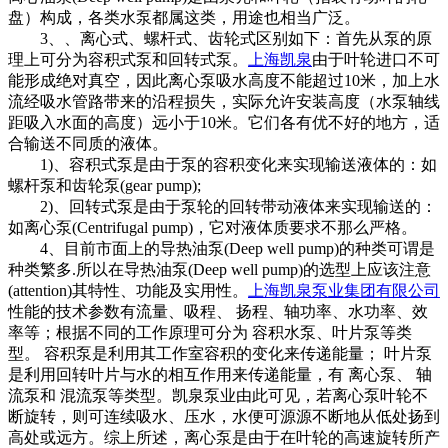
盘）构成，各类水泵都属这类，用途也相当广泛。
3、、离心式、螺杆式、齿轮式区别如下：首先从泵的原
理上可分为容积式泵和回转式泵。
上海凯泉
由于叶轮进口不可
能形成绝对真空，因此离心泵吸水高度不能超过10米，加上水
流经吸水管路带来的沿程损失，实际允许安装高度（水泵轴线
距吸入水面的高度）远小于10米。它们各有优不好的地方，适
合输送不同质的液体。
1)、容积式泵是由于泵的容积变化来实现输送液体的：如
螺杆泵和齿轮泵(gear pump);
2)、回转式泵是由于泵轮的回转带动液体来实现输送的：
如离心泵(Centrifugal pump)，它对液体质要求不那么严格。
4、目前市面上的导热油泵(Deep well pump)的种类可谓是
种类繁多.所以在导热油泵(Deep well pump)的选型上应该注意
(attention)其特性、功能及实用性。
上海凯泉泵业集团有限公司
性能的技术参数有流量、吸程、 扬程、轴功率、水功率、效
率等；根据不同的工作原理可分为 容积水泵、叶片泵等类
型。 容积泵是利用其工作室容积的变化来传递能量； 叶片泵
是利用回转叶片与水的相互作用来传递能量，有 离心泵、 轴
流泵和 混流泵等类型。凯泉泵业由此可见，若离心泵叶轮不
断旋转，则可连续吸水、压水，水便可源源不断地从低处扬到
高处或远方。综上所述，离心泵是由于在叶轮的高速旋转所产