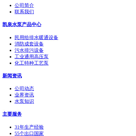
公司简介
联系我们
凯泉水泵产品中心
民用给排水暖通设备
消防成套设备
污水排污设备
工业通用高压泵
化工特种工艺泵
新闻资讯
公司动态
业界资讯
水泵知识
主要服务
31年生产经验
55个出口国家