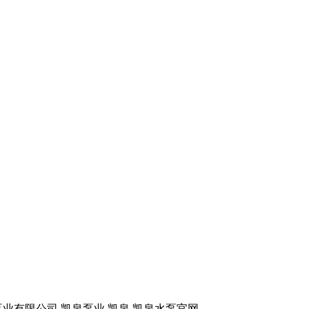
业有限公司 凯泉泵业
凯泉 凯泉水泵官网