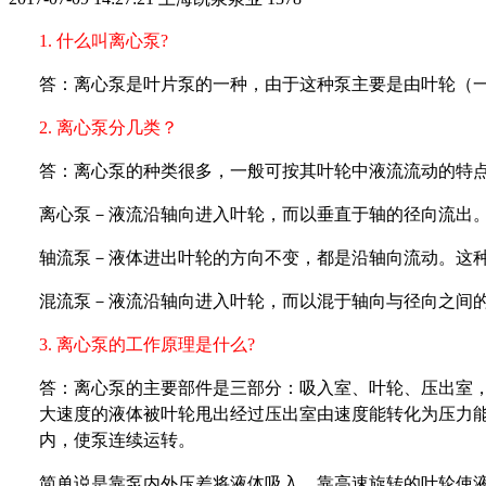
1.
什么叫离心泵
?
答：离心泵是叶片泵的一种，由于这种泵主要是由叶轮（
2.
离心泵分几类？
答：离心泵的种类很多，一般可按其叶轮中液流流动的特
离心泵－液流沿轴向进入叶轮，而以垂直于轴的径向流出
轴流泵－液体进出叶轮的方向不变，都是沿轴向流动。这
混流泵－液流沿轴向进入叶轮，而以混于轴向与径向之间
3.
离心泵的工作原理是什么
?
答：离心泵的主要部件是三部分：吸入室、叶轮、压出室
大速度的液体被叶轮甩出经过压出室由速度能转化为压力
内，使泵连续运转。
简单说是靠泵内外压差将液体吸入，靠高速旋转的叶轮使