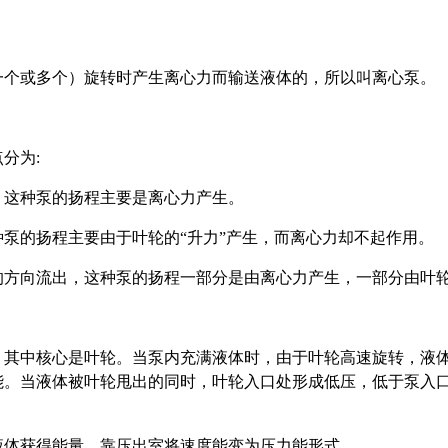
一个或多个）旋转时产生离心力而输送液体的，所以叫离心泵。
点分为
:
。这种泵的扬程主要是离心力产生。
种泵的扬程主要由于叶轮的
“升力”产生，而离心力却不起作用。
的方向流出，这种泵的扬程一部分是由离心力产生，一部分由叶
，其中核心是叶轮。当泵内充满液体时，由于叶轮高速旋转，液
能。当液体被叶轮甩出的同时，叶轮入口处形成低压，低于泵入
液体获得能量，靠压出室将速度能变为压力能形式。